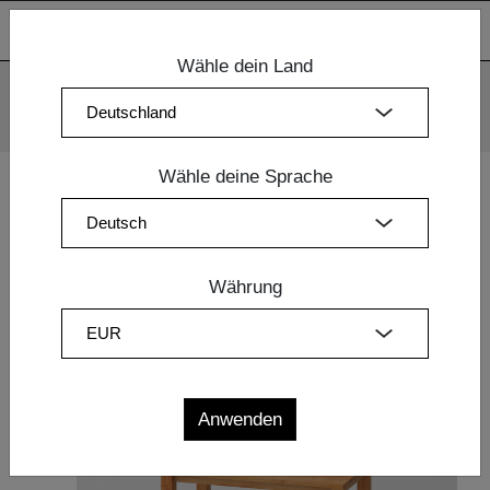
Wähle dein Land
Wir verwenden Cookies. Mit der weiteren Nutzung unserer
Webseiten sind Sie mit dem Einsatz der Cookies einverstanden.
Mehr Information
OK
Wähle deine Sprache
Home
|
Esszimmermöbel
| TISCH CUBUS 3 B10X10
Währung