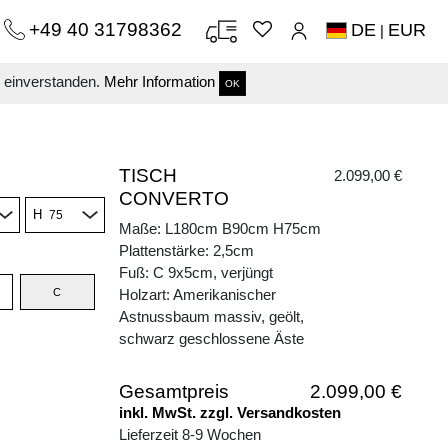
+49 40 31798362
DE
EUR
|
s einverstanden.
Mehr Information
OK
TISCH
2.099,00 €
CONVERTO
H
Maße: L180cm B90cm H75cm
Plattenstärke: 2,5cm
Fuß: C 9x5cm, verjüngt
C
Holzart: Amerikanischer
Astnussbaum massiv, geölt,
schwarz geschlossene Äste
Gesamtpreis
2.099,00 €
inkl. MwSt. zzgl. Versandkosten
Lieferzeit 8-9 Wochen