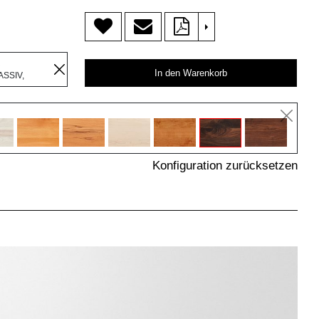
>
R
In den Warenkorb
SSIV,
Konfiguration zurücksetzen