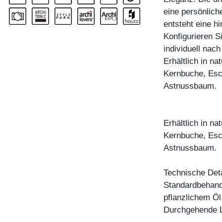
eine persönlich
entsteht eine hi
Konfigurieren S
individuell nac
Erhältlich in n
Kernbuche, Esc
Astnussbaum.
Erhältlich in n
Kernbuche, Esc
Astnussbaum.
Technische Deta
Standardbehandl
pflanzlichem Öl
Durchgehende L