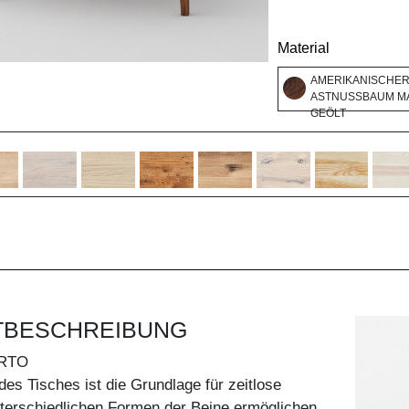
Material
AMERIKANISCHE
ASTNUSSBAUM MA
GEÖLT
TBESCHREIBUNG
RTO
des Tisches ist die Grundlage für zeitlose
nterschiedlichen Formen der Beine ermöglichen