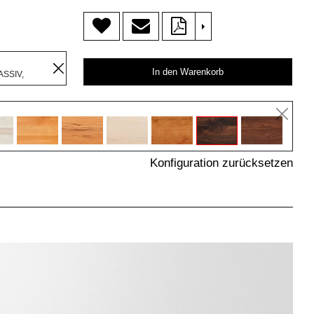
>
R
In den Warenkorb
SSIV,
Konfiguration zurücksetzen