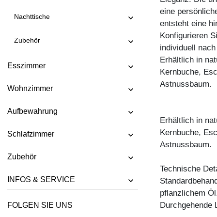
eine persönlich
Nachttische
entsteht eine hi
Konfigurieren S
Zubehör
individuell nac
Erhältlich in n
Esszimmer
Kernbuche, Esc
Astnussbaum.
Wohnzimmer
Aufbewahrung
Erhältlich in n
Kernbuche, Esc
Schlafzimmer
Astnussbaum.
Zubehör
Technische Deta
INFOS & SERVICE
Standardbehandl
pflanzlichem Öl
Durchgehende L
FOLGEN SIE UNS