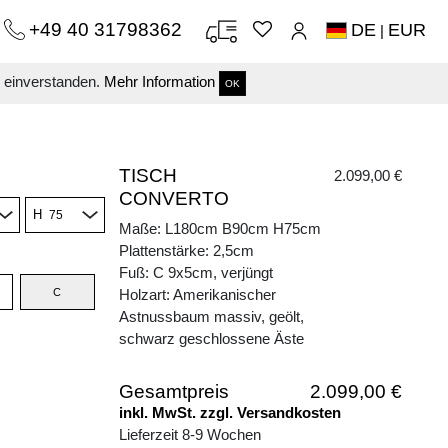
+49 40 31798362
DE
EUR
|
s einverstanden.
Mehr Information
OK
TISCH
2.099,00 €
CONVERTO
H
Maße: L180cm B90cm H75cm
Plattenstärke: 2,5cm
Fuß: C 9x5cm, verjüngt
C
Holzart: Amerikanischer
Astnussbaum massiv, geölt,
schwarz geschlossene Äste
Gesamtpreis
2.099,00 €
inkl. MwSt. zzgl. Versandkosten
Lieferzeit 8-9 Wochen