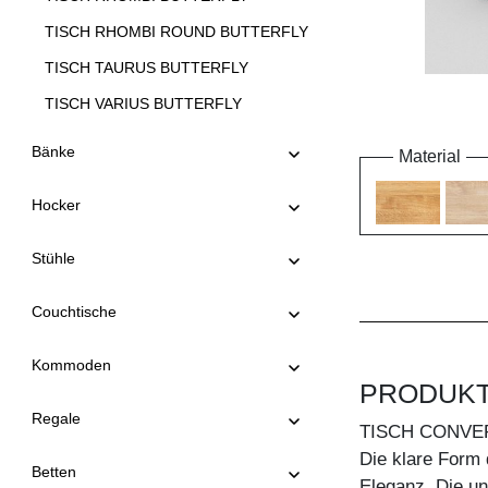
TISCH RHOMBI ROUND BUTTERFLY
TISCH TAURUS BUTTERFLY
TISCH VARIUS BUTTERFLY
TISCH VERSO BUTTERFLY
Bänke
Material
TISCH VIVUS BUTTERFLY
Hocker
Stühle
Couchtische
Kommoden
PRODUK
Regale
TISCH CONVE
Die klare Form 
Betten
Eleganz. Die u