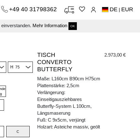
+49 40 31798362
DE
EUR
|
s einverstanden.
Mehr Information
OK
TISCH
2.973,00 €
CONVERTO
H
BUTTERFLY
Maße: L160cm B90cm H75cm
Plattenstärke: 2,5cm
nde
Verlängerung:
g
Einseitigausziehbares
Butterfly-System L 100cm,
Längsmaserung
Fuß: C 9x5cm, verjüngt
Holzart: Asteiche massiv, geölt
C