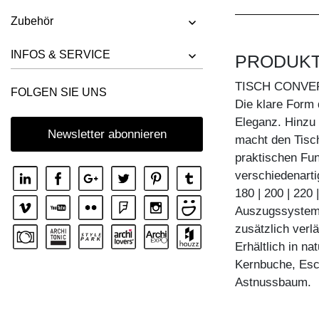
Zubehör
INFOS & SERVICE
PRODUK
TISCH CONVE
FOLGEN SIE UNS
Die klare Form 
Eleganz. Hinzu 
Newsletter abonnieren
macht den Tisc
praktischen Fun
verschiedenarti
180 | 200 | 220 
Auszugssystem:
zusätzlich verl
Erhältlich in n
Kernbuche, Esc
Astnussbaum.