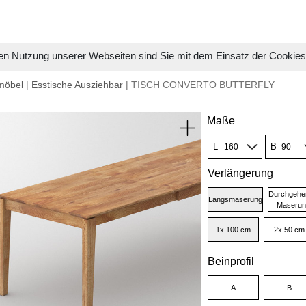
en Nutzung unserer Webseiten sind Sie mit dem Einsatz der Cookie
möbel
|
Esstische Ausziehbar
| TISCH CONVERTO BUTTERFLY
Maße
L
B
Verlängerung
Durchgehe
Längsmaserung
Maserun
1x 100 cm
2x 50 cm
Beinprofil
A
B