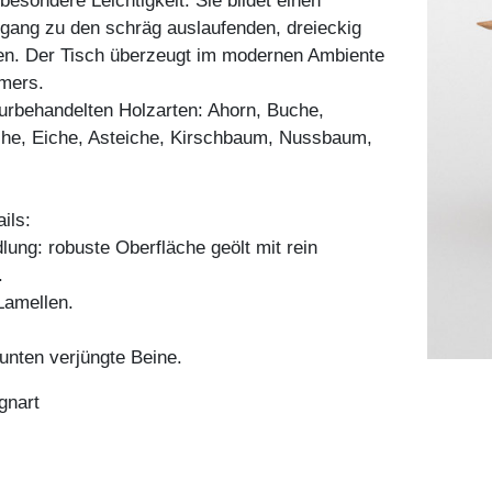
besondere Leichtigkeit. Sie bildet einen
gang zu den schräg auslaufenden, dreieckig
en. Der Tisch überzeugt im modernen Ambiente
mers.
aturbehandelten Holzarten: Ahorn, Buche,
he, Eiche, Asteiche, Kirschbaum, Nussbaum,
ils:
ung: robuste Oberfläche geölt mit rein
.
amellen.
unten verjüngte Beine.
gnart