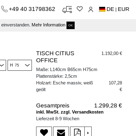
+49 40 31798362
DE
EUR
|
s einverstanden.
Mehr Information
OK
TISCH CITIUS
1.192,00 €
OFFICE
H
Maße: L140cm B65cm H75cm
Plattenstärke: 2,5cm
Holzart: Esche massiv, weiß
107,28
geölt
€
Gesamtpreis
1.299,28 €
inkl. MwSt. zzgl. Versandkosten
Lieferzeit 8-9 Wochen
>