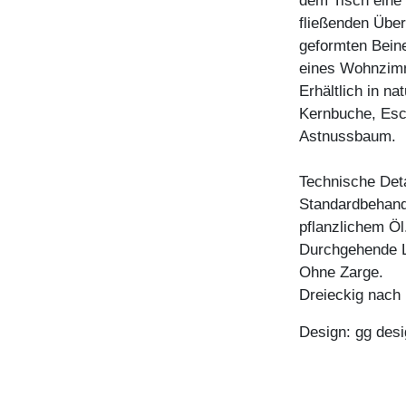
dem Tisch eine 
fließenden Über
geformten Bein
eines Wohnzim
Erhältlich in n
Kernbuche, Esc
Astnussbaum.
Technische Deta
Standardbehandl
pflanzlichem Öl
Durchgehende L
Ohne Zarge.
Dreieckig nach 
Design: gg desi