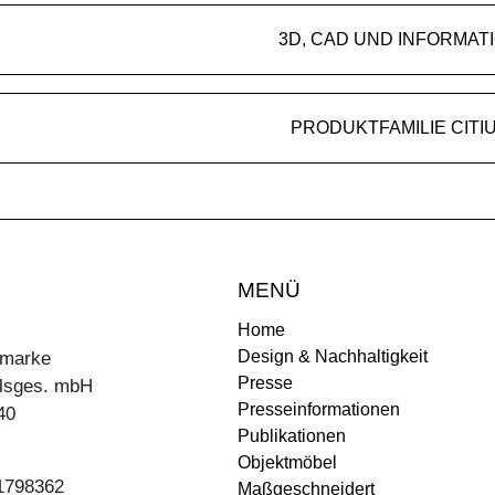
3D, CAD UND INFORMAT
PRODUKTFAMILIE CITI
MENÜ
Home
Design & Nachhaltigkeit
ermarke
Presse
lsges. mbH
Presseinformationen
40
Publikationen
Objektmöbel
31798362
Maßgeschneidert