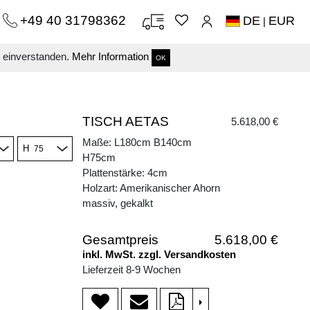
+49 40 31798362
DE
EUR
|
s einverstanden.
Mehr Information
OK
TISCH AETAS
5.618,00 €
Maße: L180cm B140cm
H
H75cm
Plattenstärke: 4cm
Holzart: Amerikanischer Ahorn
massiv, gekalkt
Gesamtpreis
5.618,00 €
inkl. MwSt. zzgl. Versandkosten
Lieferzeit 8-9 Wochen
>