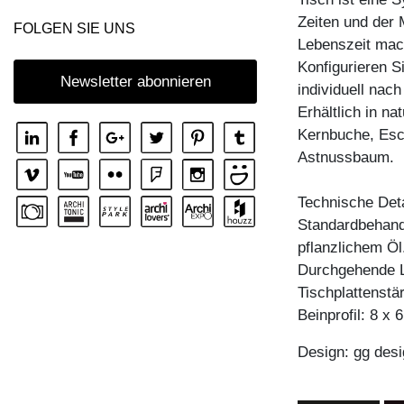
Zeiten und der 
FOLGEN SIE UNS
Lebenszeit mac
Konfigurieren S
Newsletter abonnieren
individuell nac
Erhältlich in n
Kernbuche, Esc
Astnussbaum.
Technische Deta
Standardbehandl
pflanzlichem Öl
Durchgehende L
Tischplattenstä
Beinprofil: 8 x 
Design: gg desi