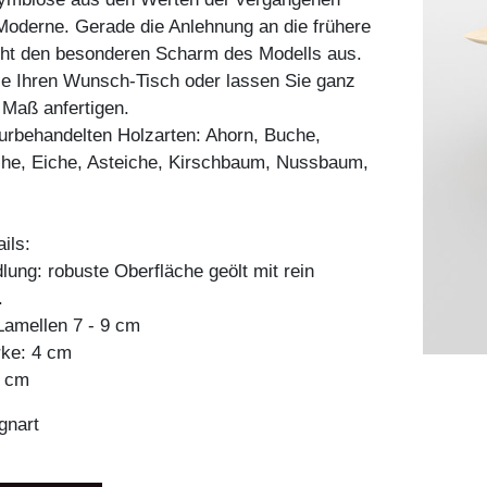
Moderne. Gerade die Anlehnung an die frühere
ht den besonderen Scharm des Modells aus.
ie Ihren Wunsch-Tisch oder lassen Sie ganz
h Maß anfertigen.
aturbehandelten Holzarten: Ahorn, Buche,
he, Eiche, Asteiche, Kirschbaum, Nussbaum,
ils:
ung: robuste Oberfläche geölt mit rein
.
amellen 7 - 9 cm
rke: 4 cm
6 cm
gnart