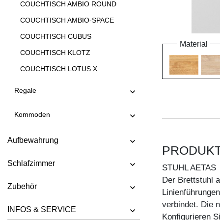
COUCHTISCH AMBIO ROUND
COUCHTISCH AMBIO-SPACE
COUCHTISCH CUBUS
Material
COUCHTISCH KLOTZ
COUCHTISCH LOTUS X
COUCHTISCH LOTUS Y
Regale
COUCHTISCH LUNA
Kommoden
COUCHTISCH MENA A
COUCHTISCH MENA B 3
Aufbewahrung
PRODUK
COUCHTISCH MENA B 4
Schlafzimmer
COUCHTISCH MENA G 3
STUHL AETAS
Der Brettstuhl 
COUCHTISCH MENA G 4
Zubehör
Linienführungen
COUCHTISCH MENA H
verbindet. Die n
INFOS & SERVICE
COUCHTISCH MENA M
Konfigurieren S