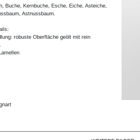
n, Buche, Kernbuche, Esche, Eiche, Asteiche,
ussbaum, Astnussbaum.
ils:
ung: robuste Oberfläche geölt mit rein
.
Lamellen
gnart