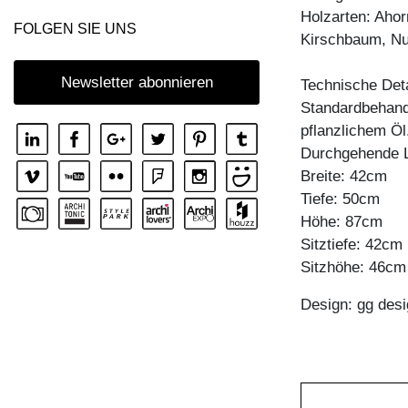
Holzarten: Ahor
COUCHTISCH MENA T
FOLGEN SIE UNS
Kirschbaum, N
COUCHTISCH PFEIFE
COUCHTISCH RHOMBI ROUND
Newsletter abonnieren
Technische Deta
Standardbehandl
COUCHTISCH SENA
pflanzlichem Öl
COUCHTISCH SENA SERVIER
Durchgehende 
COUCHTISCH TAURUS 3
Breite: 42cm
Tiefe: 50cm
COUCHTISCH ZIRKEL A
Höhe: 87cm
COUCHTISCH ZIRKEL QG
Sitztiefe: 42cm
COUCHTISCH ZIRKEL R
Sitzhöhe: 46cm
COUCHTISCH ZIRKEL RG
Design: gg desi
COUCHTISCH ZIRKEL S
COUCHTISCH ZIRKEL V