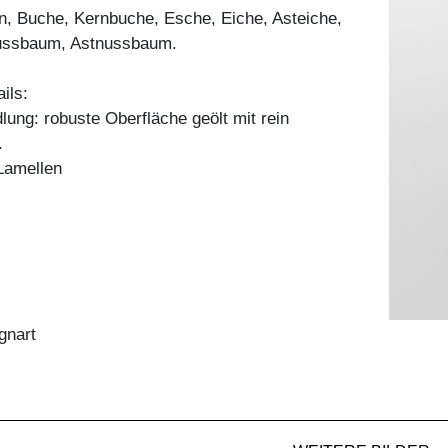
n, Buche, Kernbuche, Esche, Eiche, Asteiche,
ussbaum, Astnussbaum.
ils:
ung: robuste Oberfläche geölt mit rein
.
Lamellen
gnart