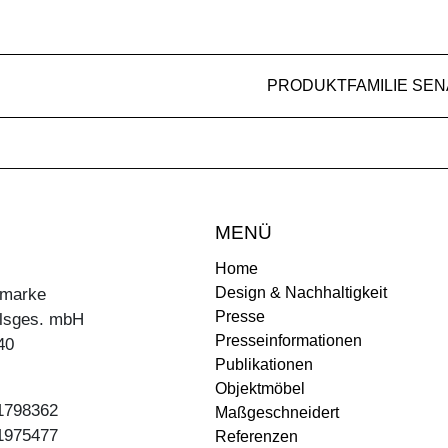
PRODUKTFAMILIE SEN
MENÜ
Home
Design & Nachhaltigkeit
ermarke
Presse
lsges. mbH
Presseinformationen
40
Publikationen
Objektmöbel
31798362
Maßgeschneidert
31975477
Referenzen