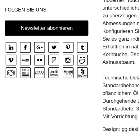
modernen Touch
KOMMODE IOTA MID VINO
unterschiedlic
FOLGEN SIE UNS
zu überzeugen.
KOMMODE IOTA N
Abmessungen mit
KOMMODE IOTA TV
Newsletter abonnieren
Konfigurieren S
KOMMODE IOTA WALL
Sie es ganz ind
KOMMODE IOTA WALL H
Erhältlich in n
Kernbuche, Esc
KOMMODE IOTA WALL V
Astnussbaum.
KOMMODE LINEA
KOMMODE LINEA HI
Technische Deta
Standardbehandl
KOMMODE MENA F
pflanzlichem Öl
KOMMODE PYRA
Durchgehende L
KOMMODE PYRA TV
Standardtiefe: 
Mit Vorrichtun
KOMMODE SENA
KOMMODE SENA HI
Design: gg desi
KOMMODE SENA OFFICE