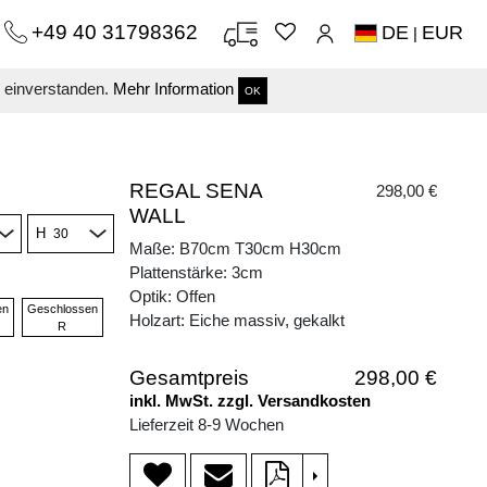
+49 40 31798362
DE
EUR
|
s einverstanden.
Mehr Information
OK
REGAL SENA
298,00 €
WALL
H
Maße: B70cm T30cm H30cm
Plattenstärke: 3cm
Optik: Offen
en
Geschlossen
Holzart: Eiche massiv, gekalkt
R
Gesamtpreis
298,00 €
inkl. MwSt. zzgl. Versandkosten
Lieferzeit 8-9 Wochen
>