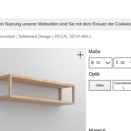
en Nutzung unserer Webseiten sind Sie mit dem Einsatz der Cookie
ermöbel
|
Sideboard Design
| REGAL SENA WALL
Maße
B
T
Optik
Geschloss
Offen
L
Material