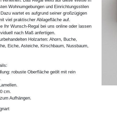
 verleihen. Das Regal weiß auf diese Weise in
hsten Wohnumgebungen und Einrichtungsstilen
 Dazu wartet es aufgrund seiner großzügigen
 viel praktischer Ablagefläche auf.
ie Ihr Wunsch-Regal bei uns online oder lassen
ividuell nach Maß anfertigen.
aturbehandelten Holzarten: Ahorn, Buche,
he, Eiche, Asteiche, Kirschbaum, Nussbaum,
ils:
ung: robuste Oberfläche geölt mit rein
.
amellen.
30 cm.
g zum Aufhängen.
gnart