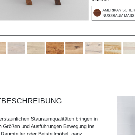
AMERIKANISCHE
NUSSBAUM MASSI
TBESCHREIBUNG
W
erstaunlichen Stauraumqualitäten bringen in
n Größen und Ausführungen Bewegung ins
Raumteiler oder Beistellmöbel, ganz