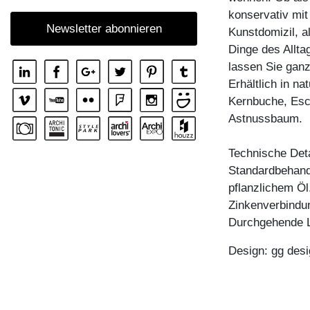
REGAL MENA
konservativ mit
Newsletter abonnieren
Kunstdomizil, a
REGAL MENA E
Dinge des Allta
REGAL MENA G
lassen Sie ganz
REGAL MENA TV
Erhältlich in n
Kernbuche, Esc
REGAL MENA VINO
Astnussbaum.
REGAL PISA
REGAL PISA G
Technische Deta
Standardbehandl
REGAL SENA
pflanzlichem Öl
REGAL SENA WALL
Zinkenverbindu
REGAL SENA WALL LINE
Durchgehende 
REGAL SENA WALL SHIFT
Design: gg desi
ZUBEHÖR BOARD VINO