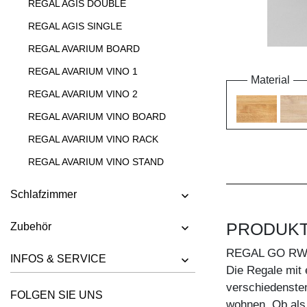
REGAL AGIS DOUBLE
REGAL AGIS SINGLE
REGAL AVARIUM BOARD
REGAL AVARIUM VINO 1
Material
REGAL AVARIUM VINO 2
REGAL AVARIUM VINO BOARD
REGAL AVARIUM VINO RACK
REGAL AVARIUM VINO STAND
REGAL AVARIUM VINO WALL
Schlafzimmer
REGAL CIPO
PRODUK
Zubehör
REGAL FACHWERK
REGAL GO R
REGAL GO
INFOS & SERVICE
Die Regale mit 
REGAL GO K
verschiedenste
FOLGEN SIE UNS
REGAL GO RW
wohnen. Ob als 