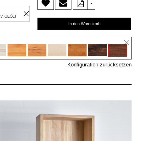
>
R
V, GEÖLT
In den Warenkorb
Konfiguration zurücksetzen