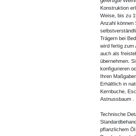
gefertigte Weinr
Konstruktion er
Weise, bis zu 1
Anzahl können 
selbstverständl
Trägern bei Bed
wird fertig zum
auch als freist
übernehmen. Si
konfigurieren o
Ihren Maßgaben 
Erhältlich in n
Kernbuche, Esc
Astnussbaum .
Technische Deta
Standardbehandl
pflanzlichem Öl