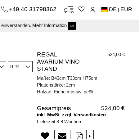
+49 40 31798362
DE
EUR
|
s einverstanden.
Mehr Information
OK
REGAL
524,00 €
AVARIUM VINO
H
STAND
Maße: B43cm T33cm H75cm
Plattenstärke: 2cm
Holzart: Eiche massiv, geölt
Gesamtpreis
524,00 €
inkl. MwSt. zzgl. Versandkosten
Lieferzeit 8-9 Wochen
>