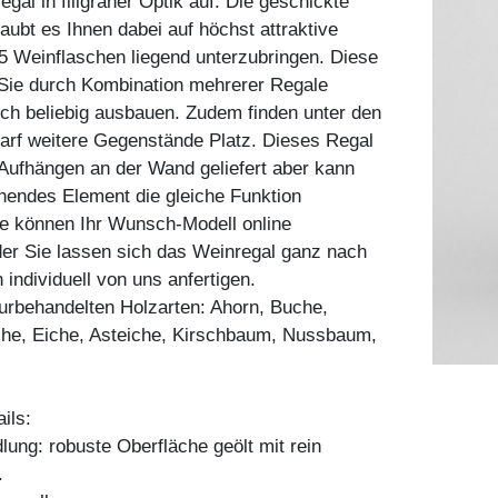
egal in filigraner Optik auf. Die geschickte
laubt es Ihnen dabei auf höchst attraktive
5 Weinflaschen liegend unterzubringen. Diese
Sie durch Kombination mehrerer Regale
ich beliebig ausbauen. Zudem finden unter den
arf weitere Gegenstände Platz. Dieses Regal
 Aufhängen an der Wand geliefert aber kann
ehendes Element die gleiche Funktion
e können Ihr Wunsch-Modell online
der Sie lassen sich das Weinregal ganz nach
individuell von uns anfertigen.
aturbehandelten Holzarten: Ahorn, Buche,
he, Eiche, Asteiche, Kirschbaum, Nussbaum,
ils:
ung: robuste Oberfläche geölt mit rein
.