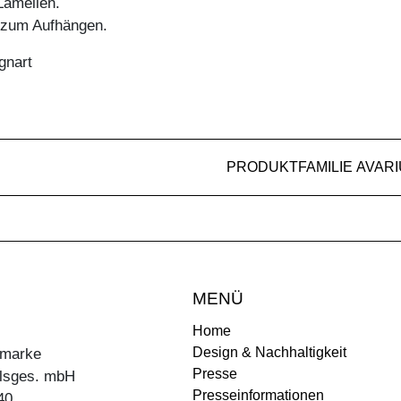
amellen.
g zum Aufhängen.
gnart
PRODUKTFAMILIE AVAR
MENÜ
Home
Design & Nachhaltigkeit
ermarke
Presse
lsges. mbH
Presseinformationen
40