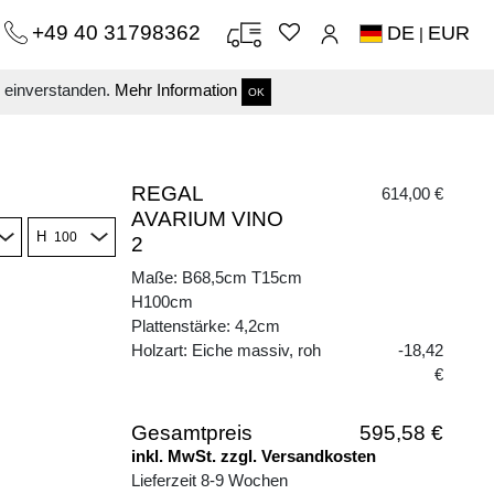
+49 40 31798362
DE
EUR
|
s einverstanden.
Mehr Information
OK
REGAL
614,00 €
AVARIUM VINO
H
2
Maße: B68,5cm T15cm
H100cm
Plattenstärke: 4,2cm
Holzart: Eiche massiv, roh
-18,42
€
Gesamtpreis
595,58 €
inkl. MwSt. zzgl. Versandkosten
Lieferzeit 8-9 Wochen