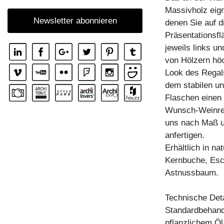
Massivholz eign
REGAL MENA
Newsletter abonnieren
denen Sie auf di
REGAL MENA E
Präsentationsfl
REGAL MENA G
jeweils links u
REGAL MENA TV
von Hölzern höc
Look des Regal
REGAL MENA VINO
dem stabilen un
REGAL PISA
Flaschen einen 
REGAL PISA G
Wunsch-Weinrega
uns nach Maß u
REGAL SENA
anfertigen.
REGAL SENA WALL
Erhältlich in n
REGAL SENA WALL LINE
Kernbuche, Esc
Astnussbaum.
REGAL SENA WALL SHIFT
ZUBEHÖR BOARD VINO
Technische Deta
Standardbehandl
pflanzlichem Öl