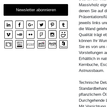
Massivholz eign
REGAL MENA
Newsletter abonnieren
denen Sie auf di
REGAL MENA E
Präsentationsfl
REGAL MENA G
jeweils links u
REGAL MENA TV
die Wand gelehn
Qualität trägt 
REGAL MENA VINO
können Ihr Wuns
REGAL PISA
Sie es von uns
REGAL PISA G
Vorstellungen a
Erhältlich in n
REGAL SENA
Kernbuche, Esc
REGAL SENA WALL
Astnussbaum.
REGAL SENA WALL LINE
Technische Deta
REGAL SENA WALL SHIFT
Standardbehandl
ZUBEHÖR BOARD VINO
pflanzlichem Öl
Durchgehende L
Mit Vorrichtun