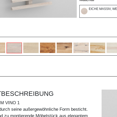
EICHE MASSIV, W
TBESCHREIBUNG
M VINO 1
durch seine außergewöhnliche Form besticht.
d zu montierende Möbelstück aus elegantem