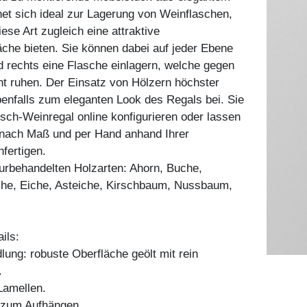
et sich ideal zur Lagerung von Weinflaschen,
ese Art zugleich eine attraktive
äche bieten. Sie können dabei auf jeder Ebene
nd rechts eine Flasche einlagern, welche gegen
t ruhen. Der Einsatz von Hölzern höchster
ebenfalls zum eleganten Look des Regals bei. Sie
ch-Weinregal online konfigurieren oder lassen
 nach Maß und per Hand anhand Ihrer
nfertigen.
aturbehandelten Holzarten: Ahorn, Buche,
he, Eiche, Asteiche, Kirschbaum, Nussbaum,
ils:
ung: robuste Oberfläche geölt mit rein
.
amellen.
g zum Aufhängen.