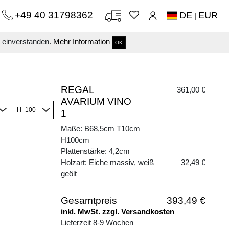
+49 40 31798362
DE
EUR
|
s einverstanden.
Mehr Information
OK
REGAL
361,00 €
AVARIUM VINO
H
1
Maße: B68,5cm T10cm
H100cm
Plattenstärke: 4,2cm
Holzart: Eiche massiv, weiß
32,49 €
geölt
Gesamtpreis
393,49 €
inkl. MwSt. zzgl. Versandkosten
Lieferzeit 8-9 Wochen