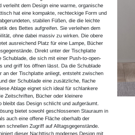
d verleiht dem Design eine warme, organische
tisch hat eine kompakte, rechteckige Form und
 abgerundeten, stabilen Füßen, die die leichte
hetik des Bettes aufgreifen. Sie verleihen dem
ilität, ohne dabei massiv zu wirken. Die obere
etet ausreichend Platz für eine Lampe, Bücher
sgegenstände. Direkt unter der Tischplatte
ie Schublade, die sich mit einer Push-to-open-
s und griff los öffnen lässt. Da die Schublade
r an der Tischplatte anliegt, entsteht zwischen
 und der Schublade eine zusätzliche, flache
iese Ablage eignet sich ideal für schlankere
 Zeitschriften, Bücher oder kleinere
 bleibt das Design schlicht und aufgeräumt.
Lösung bietet sowohl geschlossenen Stauraum in
ls auch eine offene Fläche oberhalb der
en schnellen Zugriff auf Alltagsgegenstände.
iniert dieser Nachttisch modernes Design mit