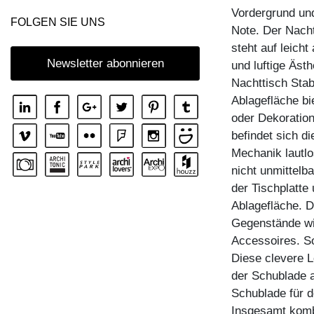
Vordergrund un
FOLGEN SIE UNS
Note. Der Nacht
steht auf leicht
Newsletter abonnieren
und luftige Äst
Nachttisch Stab
Ablagefläche bi
oder Dekoration
befindet sich d
Mechanik lautlo
nicht unmittelba
der Tischplatte
Ablagefläche. D
Gegenstände wie
Accessoires. So
Diese clevere 
der Schublade a
Schublade für d
Insgesamt komb