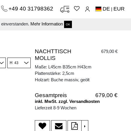
+49 40 31798362
DE
EUR
|
s einverstanden.
Mehr Information
OK
NACHTTISCH
679,00 €
MOLLIS
H
Maße: L45cm B35cm H43cm
Plattenstärke: 2,5cm
Holzart: Buche massiv, geölt
Gesamtpreis
679,00 €
inkl. MwSt. zzgl. Versandkosten
Lieferzeit 8-9 Wochen
>