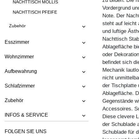
zu bilden. Die 
NACHTTISCH MOLLIS
Vordergrund un
NACHTTISCH PFEIFE
Note. Der Nacht
steht auf leicht
Zubehör
und luftige Äst
Nachttisch Stab
Esszimmer
Ablagefläche bi
oder Dekoration
Wohnzimmer
befindet sich d
Mechanik lautlo
Aufbewahrung
nicht unmittelba
der Tischplatte
Schlafzimmer
Ablagefläche. D
Zubehör
Gegenstände wie
Accessoires. So
INFOS & SERVICE
Diese clevere 
der Schublade a
FOLGEN SIE UNS
Schublade für d