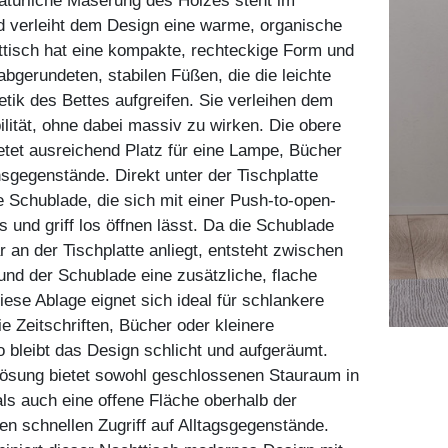
natürliche Maserung des Holzes steht im
d verleiht dem Design eine warme, organische
tisch hat eine kompakte, rechteckige Form und
 abgerundeten, stabilen Füßen, die die leichte
hetik des Bettes aufgreifen. Sie verleihen dem
ilität, ohne dabei massiv zu wirken. Die obere
etet ausreichend Platz für eine Lampe, Bücher
sgegenstände. Direkt unter der Tischplatte
ie Schublade, die sich mit einer Push-to-open-
s und griff los öffnen lässt. Da die Schublade
r an der Tischplatte anliegt, entsteht zwischen
 und der Schublade eine zusätzliche, flache
iese Ablage eignet sich ideal für schlankere
 Zeitschriften, Bücher oder kleinere
 bleibt das Design schlicht und aufgeräumt.
Lösung bietet sowohl geschlossenen Stauraum in
ls auch eine offene Fläche oberhalb der
en schnellen Zugriff auf Alltagsgegenstände.