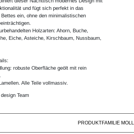
iniert dieser Nachttisch modernes Design mit
tionalität und fügt sich perfekt in das
Bettes ein, ohne den minimalistischen
einträchtigen.
aturbehandelten Holzarten: Ahorn, Buche,
he, Eiche, Asteiche, Kirschbaum, Nussbaum,
ils:
ung: robuste Oberfläche geölt mit rein
.
mellen. Alle Teile vollmassiv.
n design Team
PRODUKTFAMILIE MOLL