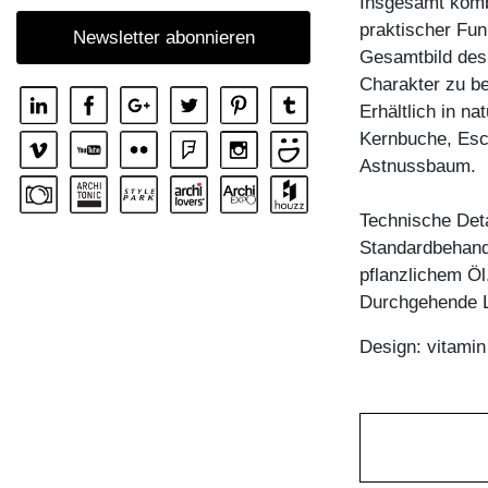
Insgesamt komb
praktischer Funk
Newsletter abonnieren
Gesamtbild des 
Charakter zu be
Erhältlich in n
Kernbuche, Esc
Astnussbaum.
Technische Deta
Standardbehandl
pflanzlichem Öl
Durchgehende La
Design: vitami