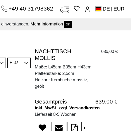
+49 40 31798362
DE
EUR
|
s einverstanden.
Mehr Information
OK
NACHTTISCH
639,00 €
MOLLIS
H
Maße: L45cm B35cm H43cm
Plattenstärke: 2,5cm
Holzart: Kernbuche massiv,
geölt
Gesamtpreis
639,00 €
inkl. MwSt. zzgl. Versandkosten
Lieferzeit 8-9 Wochen
>