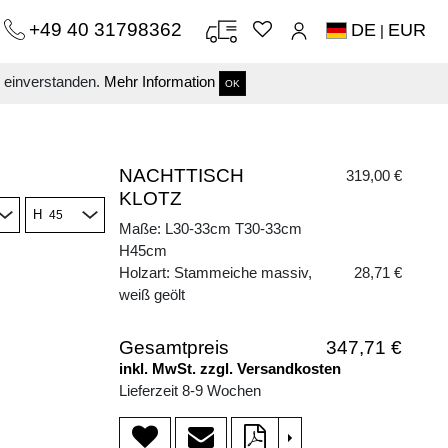
+49 40 31798362
DE
EUR
|
s einverstanden.
Mehr Information
OK
NACHTTISCH
319,00 €
KLOTZ
H
Maße: L30-33cm T30-33cm
H45cm
Holzart: Stammeiche massiv,
28,71 €
weiß geölt
Gesamtpreis
347,71 €
inkl. MwSt. zzgl. Versandkosten
Lieferzeit 8-9 Wochen
>