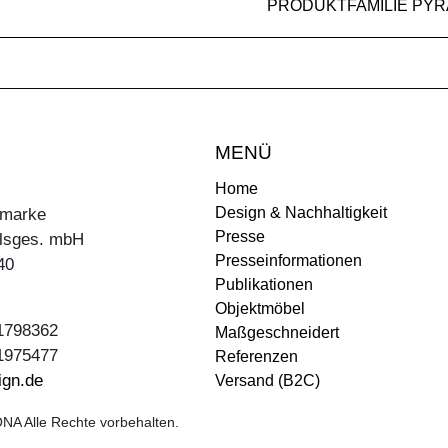
PRODUKTFAMILIE PYR
MENÜ
Home
Design & Nachhaltigkeit
ermarke
Presse
lsges. mbH
Presseinformationen
40
Publikationen
Objektmöbel
31798362
Maßgeschneidert
31975477
Referenzen
ign.de
Versand (B2C)
NA Alle Rechte vorbehalten.