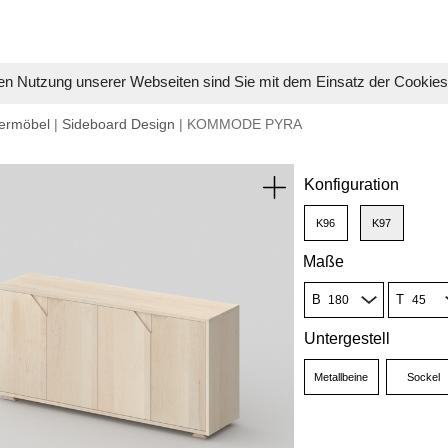
en Nutzung unserer Webseiten sind Sie mit dem Einsatz der Cookie
ermöbel
|
Sideboard Design
| KOMMODE PYRA
Konfiguration
K96
K97
Maße
B
T
Untergestell
Metallbeine
Sockel