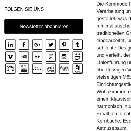
Die Kommode PY
KOMMODE IOTA MID VINO
FOLGEN SIE UNS
Verarbeitung un
KOMMODE IOTA N
gestaltet, was
KOMMODE IOTA TV
minimalistische
Newsletter abonnieren
traditionellen 
KOMMODE IOTA WALL
eingearbeitet, 
KOMMODE IOTA WALL H
schlichte Desig
KOMMODE IOTA WALL V
und verleiht de
Linienführung 
KOMMODE LINEA
überflüssigen 
KOMMODE LINEA HI
vielseitigen Mö
KOMMODE MENA F
Einrichtungssti
Wohnzimmer, ei
KOMMODE PYRA
einem klassisc
KOMMODE PYRA TV
harmonisch in 
KOMMODE SENA
Erhältlich in n
Kernbuche, Esc
KOMMODE SENA HI
Astnussbaum.
KOMMODE SENA OFFICE