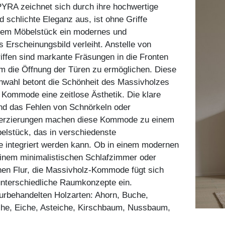
RA zeichnet sich durch ihre hochwertige
d schlichte Eleganz aus, ist ohne Griffe
 dem Möbelstück ein modernes und
s Erscheinungsbild verleiht. Anstelle von
Griffen sind markante Fräsungen in die Fronten
um die Öffnung der Türen zu ermöglichen. Diese
nwahl betont die Schönheit des Massivholzes
r Kommode eine zeitlose Ästhetik. Die klare
und das Fehlen von Schnörkeln oder
Verzierungen machen diese Kommode zu einem
belstück, das in verschiedenste
le integriert werden kann. Ob in einem modernen
nem minimalistischen Schlafzimmer oder
hen Flur, die Massivholz-Kommode fügt sich
unterschiedliche Raumkonzepte ein.
aturbehandelten Holzarten: Ahorn, Buche,
he, Eiche, Asteiche, Kirschbaum, Nussbaum,