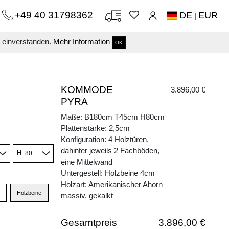
+49 40 31798362
DE
EUR
|
s einverstanden.
Mehr Information
OK
KOMMODE
3.896,00 €
PYRA
Maße: B180cm T45cm H80cm
Plattenstärke: 2,5cm
Konfiguration: 4 Holztüren,
dahinter jeweils 2 Fachböden,
H
eine Mittelwand
Untergestell: Holzbeine 4cm
Holzart: Amerikanischer Ahorn
Holzbeine
massiv, gekalkt
Gesamtpreis
3.896,00 €