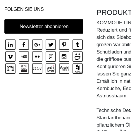
KOMMODE IOTA WALL
FOLGEN SIE UNS
PRODUK
KOMMODE IOTA WALL H
KOMMODE LI
KOMMODE IOTA WALL V
Newsletter abonnieren
Reduziert und fi
KOMMODE LINEA
sich das Sidebo
großen Variabili
KOMMODE LINEA HI
Schubladen und 
KOMMODE MENA F
die grifflose p
KOMMODE PYRA
Konfigurieren 
lassen Sie ganz
KOMMODE PYRA TV
Erhältlich in n
KOMMODE SENA
Kernbuche, Esc
KOMMODE SENA HI
Astnussbaum.
KOMMODE SENA OFFICE
Technische Deta
Standardbehandl
pflanzlichem Ö