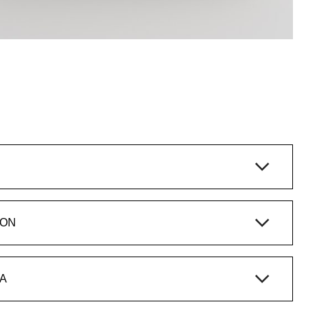
ION
A