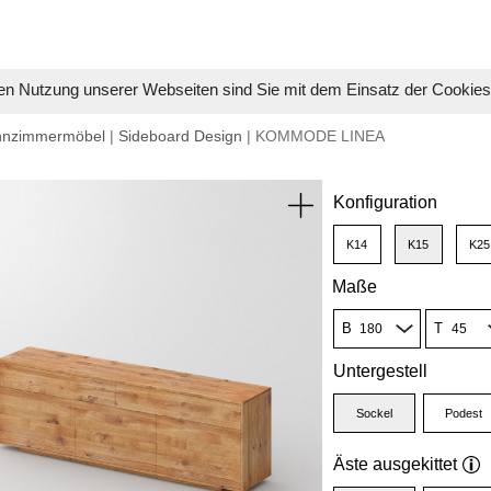
en Nutzung unserer Webseiten sind Sie mit dem Einsatz der Cookie
hnzimmermöbel
|
Sideboard Design
| KOMMODE LINEA
Konfiguration
K14
K15
K25
Maße
B
T
Untergestell
Sockel
Podest
Äste ausgekittet