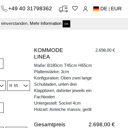
+49 40 31798362
DE
EUR
|
s einverstanden.
Mehr Information
OK
KOMMODE
2.698,00 €
LINEA
Maße: B180cm T45cm H65cm
Plattenstärke: 3cm
Konfiguration: Oben zwei lange
Schubladen, unten drei
H
Klapptüren, dahinter jeweils ein
Fachboden
Untergestell: Sockel 4cm
Holzart: Asteiche massiv, geölt
Gesamtpreis
2.698,00 €