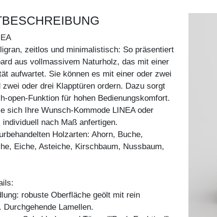
TBESCHREIBUNG
NEA
ligran, zeitlos und minimalistisch: So präsentiert
ard aus vollmassivem Naturholz, das mit einer
tät aufwartet. Sie können es mit einer oder zwei
zwei oder drei Klapptüren ordern. Dazu sorgt
ush-open-Funktion für hohen Bedienungskomfort.
Sie sich Ihre Wunsch-Kommode LINEA oder
 individuell nach Maß anfertigen.
aturbehandelten Holzarten: Ahorn, Buche,
he, Eiche, Asteiche, Kirschbaum, Nussbaum,
ils:
ung: robuste Oberfläche geölt mit rein
l. Durchgehende Lamellen.