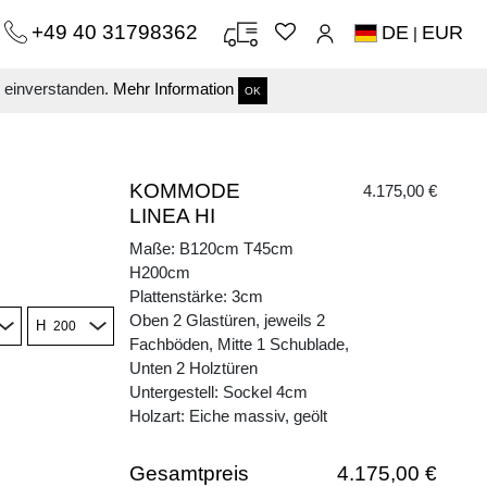
+49 40 31798362
DE
EUR
|
s einverstanden.
Mehr Information
OK
KOMMODE
4.175,00 €
LINEA HI
Maße: B120cm T45cm
H200cm
Plattenstärke: 3cm
Oben 2 Glastüren, jeweils 2
H
Fachböden, Mitte 1 Schublade,
Unten 2 Holztüren
Untergestell: Sockel 4cm
Holzart: Eiche massiv, geölt
Gesamtpreis
4.175,00 €