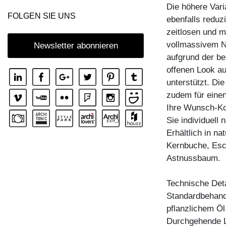
Die höhere Var
KOMMODE IOTA MID VINO
FOLGEN SIE UNS
ebenfalls reduz
KOMMODE IOTA N
zeitlosen und m
KOMMODE IOTA TV
vollmassivem N
Newsletter abonnieren
aufgrund der b
KOMMODE IOTA WALL
offenen Look au
KOMMODE IOTA WALL H
unterstützt. Di
KOMMODE IOTA WALL V
zudem für einen
Ihre Wunsch-K
KOMMODE LINEA
Sie individuell
KOMMODE LINEA HI
Erhältlich in n
KOMMODE MENA F
Kernbuche, Esc
Astnussbaum.
KOMMODE PYRA
KOMMODE PYRA TV
Technische Deta
KOMMODE SENA
Standardbehandl
pflanzlichem Öl
KOMMODE SENA HI
Durchgehende L
KOMMODE SENA OFFICE