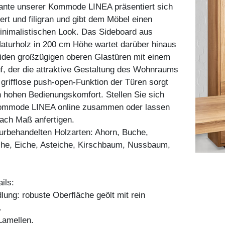
iante unserer Kommode LINEA präsentiert sich
iert und filigran und gibt dem Möbel einen
inimalistischen Look. Das Sideboard aus
aturholz in 200 cm Höhe wartet darüber hinaus
eiden großzügigen oberen Glastüren mit einem
f, der die attraktive Gestaltung des Wohnraums
e grifflose push-open-Funktion der Türen sorgt
 hohen Bedienungskomfort. Stellen Sie sich
ommode LINEA online zusammen oder lassen
 nach Maß anfertigen.
aturbehandelten Holzarten: Ahorn, Buche,
he, Eiche, Asteiche, Kirschbaum, Nussbaum,
ils:
ung: robuste Oberfläche geölt mit rein
.
amellen.