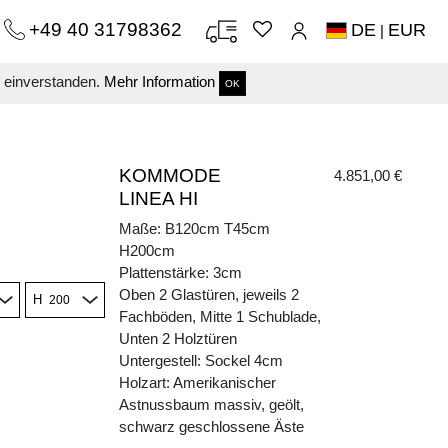
+49 40 31798362
DE
EUR
|
s einverstanden.
Mehr Information
OK
KOMMODE
4.851,00 €
LINEA HI
Maße: B120cm T45cm
H200cm
Plattenstärke: 3cm
Oben 2 Glastüren, jeweils 2
H
Fachböden, Mitte 1 Schublade,
Unten 2 Holztüren
Untergestell: Sockel 4cm
Holzart: Amerikanischer
Astnussbaum massiv, geölt,
schwarz geschlossene Äste