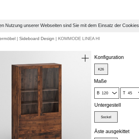
en Nutzung unserer Webseiten sind Sie mit dem Einsatz der Cookie
ermöbel
|
Sideboard Design
| KOMMODE LINEA HI
Konfiguration
K26
Maße
B
T
Untergestell
Sockel
Äste ausgekittet