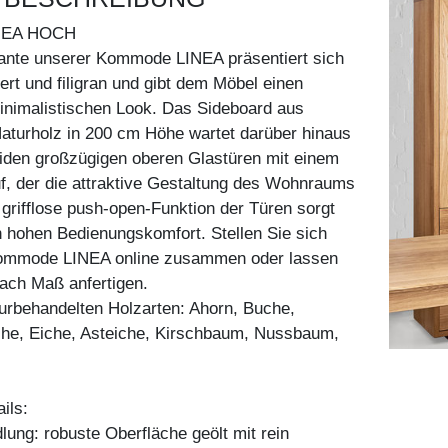
NEA HOCH
iante unserer Kommode LINEA präsentiert sich
iert und filigran und gibt dem Möbel einen
inimalistischen Look. Das Sideboard aus
aturholz in 200 cm Höhe wartet darüber hinaus
eiden großzügigen oberen Glastüren mit einem
f, der die attraktive Gestaltung des Wohnraums
e grifflose push-open-Funktion der Türen sorgt
 hohen Bedienungskomfort. Stellen Sie sich
ommode LINEA online zusammen oder lassen
 nach Maß anfertigen.
aturbehandelten Holzarten: Ahorn, Buche,
he, Eiche, Asteiche, Kirschbaum, Nussbaum,
ils:
ung: robuste Oberfläche geölt mit rein