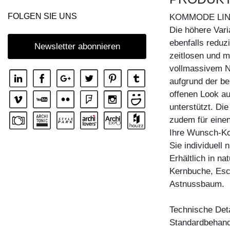
KOMMODE IOTA MID VINO
FOLGEN SIE UNS
KOMMODE LI
KOMMODE IOTA N
Die höhere Var
ebenfalls reduz
KOMMODE IOTA TV
Newsletter abonnieren
zeitlosen und m
KOMMODE IOTA WALL
vollmassivem N
KOMMODE IOTA WALL H
aufgrund der b
KOMMODE IOTA WALL V
offenen Look au
unterstützt. Di
KOMMODE LINEA
zudem für einen
KOMMODE LINEA HI
Ihre Wunsch-K
KOMMODE MENA F
Sie individuell
Erhältlich in n
KOMMODE PYRA
Kernbuche, Esc
KOMMODE PYRA TV
Astnussbaum.
KOMMODE SENA
Technische Deta
KOMMODE SENA HI
Standardbehandl
KOMMODE SENA OFFICE