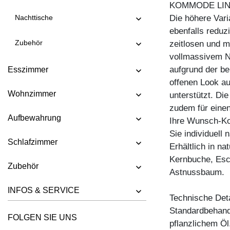
KOMMODE LI
KOMMODE IOTA MID VINO
Die höhere Var
Nachttische
KOMMODE IOTA N
ebenfalls reduz
Zubehör
zeitlosen und m
KOMMODE IOTA TV
vollmassivem N
KOMMODE IOTA WALL
aufgrund der b
Esszimmer
KOMMODE IOTA WALL H
offenen Look au
Wohnzimmer
unterstützt. Di
KOMMODE IOTA WALL V
zudem für einen
KOMMODE LINEA
Aufbewahrung
Ihre Wunsch-K
KOMMODE LINEA HI
Sie individuell
Schlafzimmer
Erhältlich in n
KOMMODE MENA F
Kernbuche, Esc
KOMMODE PYRA
Zubehör
Astnussbaum.
KOMMODE PYRA TV
INFOS & SERVICE
Technische Deta
KOMMODE SENA
Standardbehandl
KOMMODE SENA HI
FOLGEN SIE UNS
pflanzlichem Öl