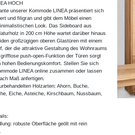
NEA HOCH
iante unserer Kommode LINEA präsentiert sich
iert und filigran und gibt dem Möbel einen
inimalistischen Look. Das Sideboard aus
aturholz in 200 cm Höhe wartet darüber hinaus
eiden großzügigen oberen Glastüren mit einem
f, der die attraktive Gestaltung des Wohnraums
e grifflose push-open-Funktion der Türen sorgt
 hohen Bedienungskomfort. Stellen Sie sich
ommode LINEA online zusammen oder lassen
 nach Maß anfertigen.
aturbehandelten Holzarten: Ahorn, Buche,
he, Eiche, Asteiche, Kirschbaum, Nussbaum,
ils:
ung: robuste Oberfläche geölt mit rein
.