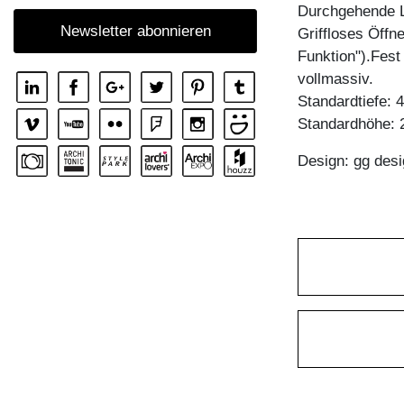
KOMMODE SENA OFFICE
Durchgehende L
Newsletter abonnieren
Griffloses Öffn
Funktion").Fest
vollmassiv.
Standardtiefe: 
Standardhöhe: 
Design: gg desi