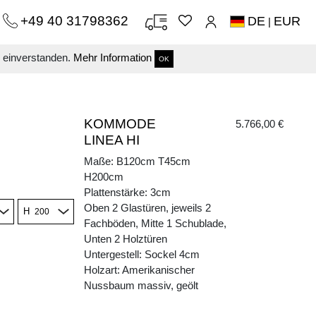
+49 40 31798362
DE
EUR
|
s einverstanden.
Mehr Information
OK
KOMMODE
5.766,00 €
LINEA HI
Maße: B120cm T45cm
H200cm
Plattenstärke: 3cm
Oben 2 Glastüren, jeweils 2
H
Fachböden, Mitte 1 Schublade,
Unten 2 Holztüren
Untergestell: Sockel 4cm
Holzart: Amerikanischer
Nussbaum massiv, geölt