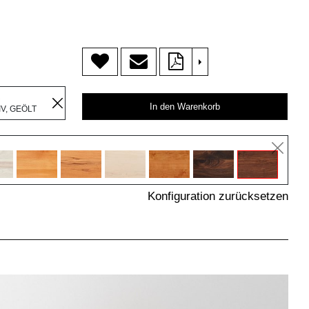
>
R
In den Warenkorb
V, GEÖLT
Konfiguration zurücksetzen