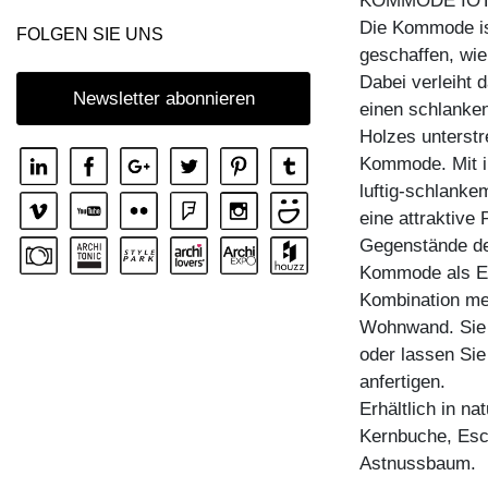
KOMMODE IOT
KOMMODE IOTA MID VINO
Die Kommode ist
FOLGEN SIE UNS
geschaffen, wi
KOMMODE IOTA N
Dabei verleiht
KOMMODE IOTA TV
Newsletter abonnieren
einen schlanke
KOMMODE IOTA WALL
Holzes unterstr
KOMMODE IOTA WALL H
Kommode. Mit ih
luftig-schlanke
KOMMODE IOTA WALL V
eine attraktive
KOMMODE LINEA
Gegenstände des
KOMMODE LINEA HI
Kommode als Ei
Kombination meh
KOMMODE MENA F
Wohnwand. Sie 
KOMMODE PYRA
oder lassen Sie
KOMMODE PYRA TV
anfertigen.
Erhältlich in n
KOMMODE SENA
Kernbuche, Esc
KOMMODE SENA HI
Astnussbaum.
KOMMODE SENA OFFICE