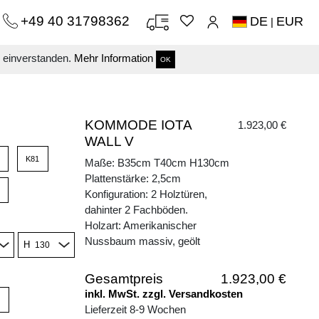
+49 40 31798362
DE
EUR
|
s einverstanden.
Mehr Information
OK
KOMMODE IOTA
1.923,00 €
WALL V
K81
Maße: B35cm T40cm H130cm
Plattenstärke: 2,5cm
Konfiguration: 2 Holztüren,
dahinter 2 Fachböden.
Holzart: Amerikanischer
Nussbaum massiv, geölt
H
Gesamtpreis
1.923,00 €
inkl. MwSt. zzgl. Versandkosten
Lieferzeit 8-9 Wochen