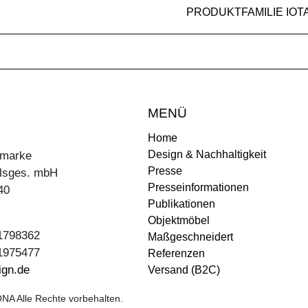
PRODUKTFAMILIE IOT
MENÜ
Home
Design & Nachhaltigkeit
ermarke
Presse
lsges. mbH
Presseinformationen
40
Publikationen
Objektmöbel
31798362
Maßgeschneidert
31975477
Referenzen
ign.de
Versand (B2C)
NA Alle Rechte vorbehalten.