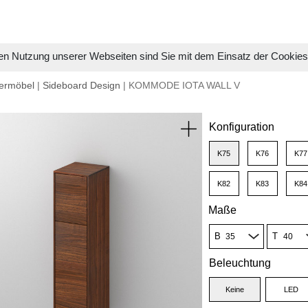
en Nutzung unserer Webseiten sind Sie mit dem Einsatz der Cookie
ermöbel
|
Sideboard Design
| KOMMODE IOTA WALL V
Konfiguration
K75
K76
K77
K82
K83
K84
Maße
B
T
Beleuchtung
Keine
LED