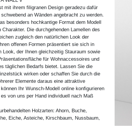
A WALL V
 mit ihrem filigranen Design geradezu dafür
e schwebend an Wänden angebracht zu werden.
 das besonders hochkantige Format dem Modell
n Charakter. Die durchgehenden Lamellen des
eichen zugleich den natürlichen Look der
ren offenen Formen präsentiert sie sich in
m Look, der Ihnen gleichzeitig Stauraum sowie
 Präsentationsfläche für Wohnaccessoires und
 täglichen Bedarfs bietet. Lassen Sie die
nzelstück wirken oder schaffen Sie durch die
rerer Elemente daraus eine attraktive
können Ihr Wunsch-Modell online konfigurieren
 es von uns per Hand individuell nach Maß
aturbehandelten Holzarten: Ahorn, Buche,
he, Eiche, Asteiche, Kirschbaum, Nussbaum,