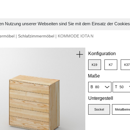
en Nutzung unserer Webseiten sind Sie mit dem Einsatz der Cookie
ermöbel
|
Schlafzimmermöbel
| KOMMODE IOTA N
Konfiguration
K19
K7
K37
Maße
B
T
Untergestell
Sockel
Metallbein