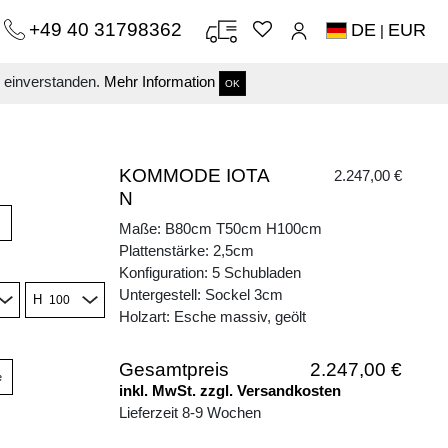
+49 40 31798362
DE
EUR
|
s einverstanden.
Mehr Information
OK
KOMMODE IOTA
2.247,00 €
N
Maße: B80cm T50cm H100cm
Plattenstärke: 2,5cm
Konfiguration: 5 Schubladen
Untergestell: Sockel 3cm
H
Holzart: Esche massiv, geölt
Gesamtpreis
2.247,00 €
e
inkl. MwSt. zzgl. Versandkosten
Lieferzeit 8-9 Wochen