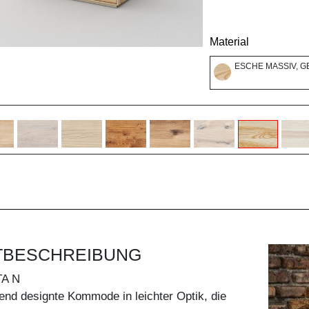
Material
ESCHE MASSIV, G
TBESCHREIBUNG
A N
end designte Kommode in leichter Optik, die