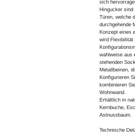
sich hervorrage
Hingucker sind
Türen, welche d
durchgehende M
Konzept eines 
wird Flexibilitä
Konfigurationsm
wahlweise aus 
stehenden Socke
Metallbeinen, d
Konfigurieren 
kombinieren Sie
Wohnwand.
Erhältlich in n
Kernbuche, Esc
Astnussbaum.
Technische Deta