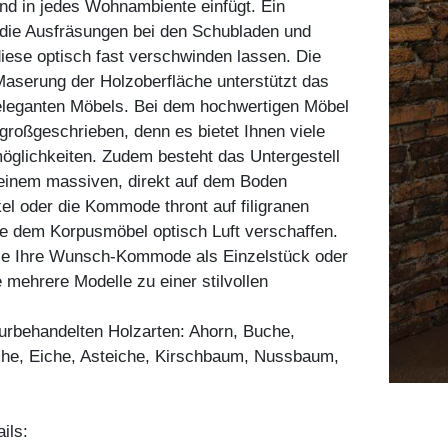
nd in jedes Wohnambiente einfügt. Ein
 die Ausfräsungen bei den Schubladen und
iese optisch fast verschwinden lassen. Die
aserung der Holzoberfläche unterstützt das
eleganten Möbels. Bei dem hochwertigen Möbel
t großgeschrieben, denn es bietet Ihnen viele
öglichkeiten. Zudem besteht das Untergestell
einem massiven, direkt auf dem Boden
l oder die Kommode thront auf filigranen
ie dem Korpusmöbel optisch Luft verschaffen.
Sie Ihre Wunsch-Kommode als Einzelstück oder
 mehrere Modelle zu einer stilvollen
aturbehandelten Holzarten: Ahorn, Buche,
he, Eiche, Asteiche, Kirschbaum, Nussbaum,
ils: