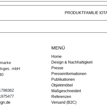
PRODUKTFAMILIE IOT
MENÜ
Home
Design & Nachhaltigkeit
ermarke
Presse
lsges. mbH
Presseinformationen
40
Publikationen
Objektmöbel
31798362
Maßgeschneidert
31975477
Referenzen
ign.de
Versand (B2C)