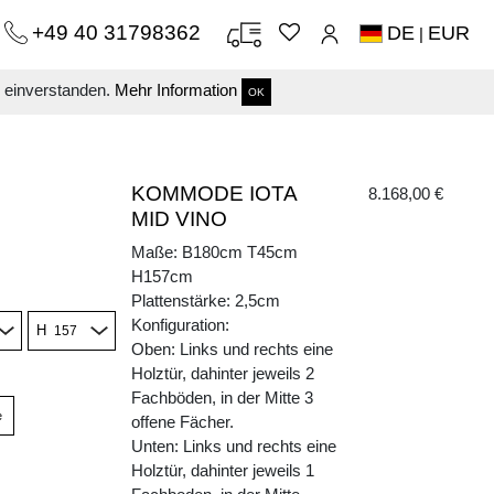
+49 40 31798362
DE
EUR
|
s einverstanden.
Mehr Information
OK
KOMMODE IOTA
8.168,00 €
MID VINO
Maße: B180cm T45cm
H157cm
Plattenstärke: 2,5cm
Konfiguration:
H
Oben: Links und rechts eine
Holztür, dahinter jeweils 2
Fachböden, in der Mitte 3
e
offene Fächer.
Unten: Links und rechts eine
Holztür, dahinter jeweils 1