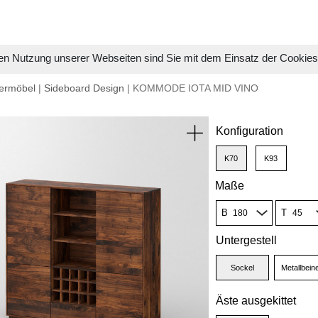
en Nutzung unserer Webseiten sind Sie mit dem Einsatz der Cookie
ermöbel
|
Sideboard Design
| KOMMODE IOTA MID VINO
Konfiguration
K70
K93
Maße
B
T
Untergestell
Sockel
Metallbein
Äste ausgekittet