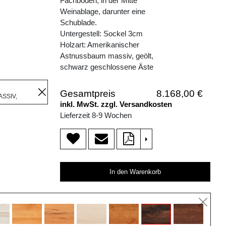
Fachboden, in der Mitte
Weinablage, darunter eine
Schublade.
Untergestell: Sockel 3cm
Holzart: Amerikanischer
Astnussbaum massiv, geölt,
schwarz geschlossene Äste
R
Gesamtpreis
8.168,00 €
SSIV,
inkl. MwSt. zzgl. Versandkosten
Lieferzeit 8-9 Wochen
>
In den Warenkorb