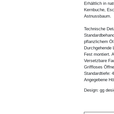
Erhältlich in n
Kernbuche, Esc
Astnussbaum.
Technische Deta
Standardbehandl
pflanzlichem Öl
Durchgehende L
Fest montiert. 
Versetzbare Fa
Griffloses Öffn
Standardtiefe: 
Angegebene Höh
Design: gg desi