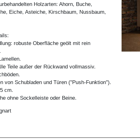
aturbehandelten Holzarten: Ahorn, Buche,
he, Eiche, Asteiche, Kirschbaum, Nussbaum,
ils:
ung: robuste Oberfläche geölt mit rein
.
amellen.
Alle Teile außer der Rückwand vollmassiv.
chböden.
en von Schubladen und Türen ("Push-Funktion").
45 cm.
e ohne Sockelleiste oder Beine.
gnart