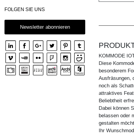
KOMMODE IOTA MID VINO
FOLGEN SIE UNS
KOMMODE IOTA N
KOMMODE IOTA TV
Newsletter abonnieren
KOMMODE IOTA WALL
PRODUK
KOMMODE IOTA WALL H
KOMMODE IOTA WALL V
KOMMODE IOT
Diese Kommode 
KOMMODE LINEA
besonderem For
KOMMODE LINEA HI
Ausfräsungen, 
KOMMODE MENA F
noch als Schatt
attraktives Fea
KOMMODE PYRA
Beliebtheit erfr
KOMMODE PYRA TV
Dabei können Si
KOMMODE SENA
belassen oder
gestalten möcht
KOMMODE SENA HI
Ihr Wunschmode
KOMMODE SENA OFFICE