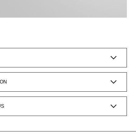
ION
US