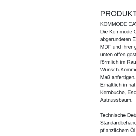
PRODUK
KOMMODE CA
Die Kommode CA
abgerundeten E
MDF und ihrer g
unten offen ges
förmlich im Rau
Wunsch-Kommode
Maß anfertigen.
Erhältlich in n
Kernbuche, Esc
Astnussbaum.
Technische Deta
Standardbehandl
pflanzlichem Öl