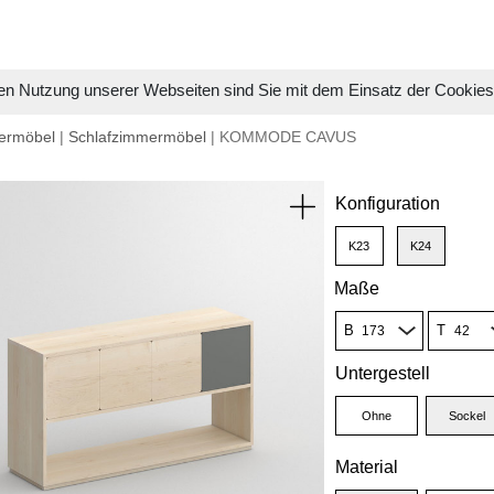
en Nutzung unserer Webseiten sind Sie mit dem Einsatz der Cookie
ermöbel
|
Schlafzimmermöbel
| KOMMODE CAVUS
Konfiguration
K23
K24
Maße
B
T
Untergestell
Ohne
Sockel
Material