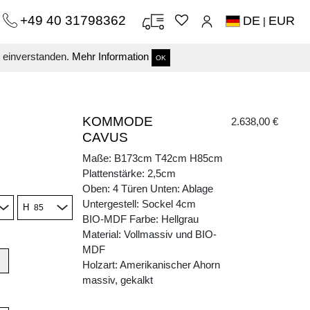
+49 40 31798362
DE
EUR
|
s einverstanden.
Mehr Information
OK
KOMMODE
2.638,00 €
CAVUS
Maße: B173cm T42cm H85cm
Plattenstärke: 2,5cm
Oben: 4 Türen Unten: Ablage
Untergestell: Sockel 4cm
H
BIO-MDF Farbe: Hellgrau
Material: Vollmassiv und BIO-
MDF
Holzart: Amerikanischer Ahorn
massiv, gekalkt