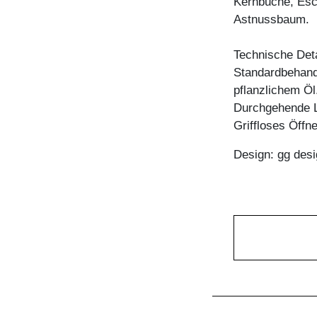
Kernbuche, Esc
Astnussbaum.
Technische Deta
Standardbehandl
pflanzlichem Öl
Durchgehende 
Griffloses Öffn
Design: gg desi