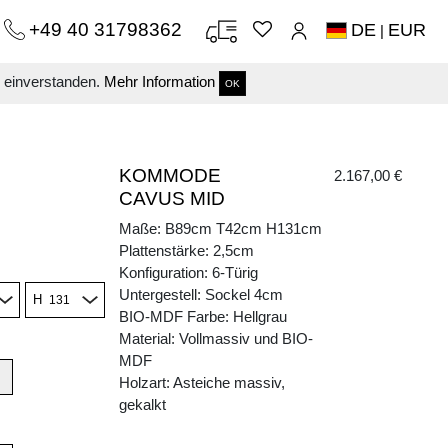
+49 40 31798362
DE
EUR
|
s einverstanden.
Mehr Information
OK
KOMMODE
2.167,00 €
CAVUS MID
Maße: B89cm T42cm H131cm
Plattenstärke: 2,5cm
Konfiguration: 6-Türig
Untergestell: Sockel 4cm
H
BIO-MDF Farbe: Hellgrau
Material: Vollmassiv und BIO-
MDF
Holzart: Asteiche massiv,
gekalkt