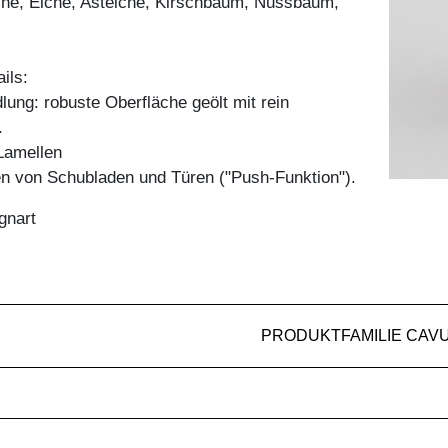
he, Eiche, Asteiche, Kirschbaum, Nussbaum,
ils:
ung: robuste Oberfläche geölt mit rein
.
Lamellen
en von Schubladen und Türen ("Push-Funktion").
gnart
PRODUKTFAMILIE CAV