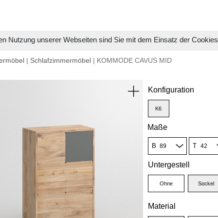
en Nutzung unserer Webseiten sind Sie mit dem Einsatz der Cookie
ermöbel
|
Schlafzimmermöbel
| KOMMODE CAVUS MID
Konfiguration
K6
Maße
B
T
Untergestell
Ohne
Sockel
Material