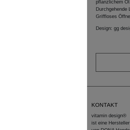
pflanzlichem Öl
Durchgehende 
Griffloses Öffn
Design: gg desi
KONTAKT
vitamin design®
ist eine Herstell