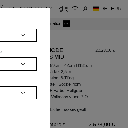
+49 40 31798362
DE
EUR
|
s einverstanden.
Mehr Information
OK
KOMMODE
2.528,00 €
e
CAVUS MID
Maße: B89cm T42cm H131cm
Plattenstärke: 2,5cm
Konfiguration: 6-Türig
Untergestell: Sockel 4cm
H
BIO-MDF Farbe: Hellgrau
Material: Vollmassiv und BIO-
MDF
Holzart: Eiche massiv, geölt
Gesamtpreis
2.528,00 €