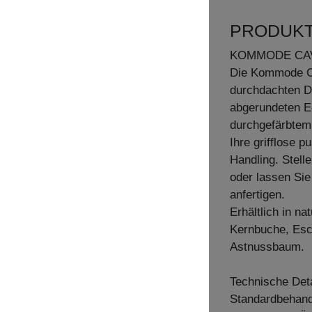
PRODUK
KOMMODE CA
Die Kommode C
durchdachten De
abgerundeten Ec
durchgefärbtem
Ihre grifflose 
Handling. Stel
oder lassen Sie
anfertigen.
Erhältlich in n
Kernbuche, Esc
Astnussbaum.
Technische Deta
Standardbehandl