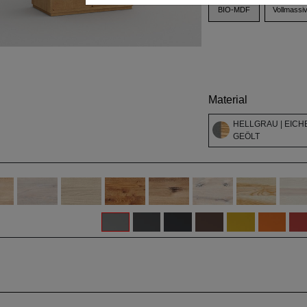
BIO-MDF
Vollmassi
Material
HELLGRAU | EICHE
GEÖLT