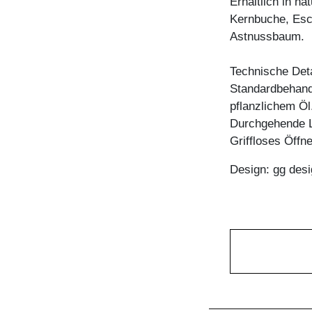
Erhältlich in n
Kernbuche, Esc
Astnussbaum.
Technische Deta
Standardbehandl
pflanzlichem Öl
Durchgehende 
Griffloses Öffn
Design: gg desi