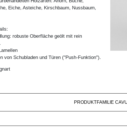
aturbehandelten Holzarten: Ahorn, Buche,
he, Eiche, Asteiche, Kirschbaum, Nussbaum,
ils:
ung: robuste Oberfläche geölt mit rein
.
Lamellen
en von Schubladen und Türen ("Push-Funktion").
gnart
PRODUKTFAMILIE CAV