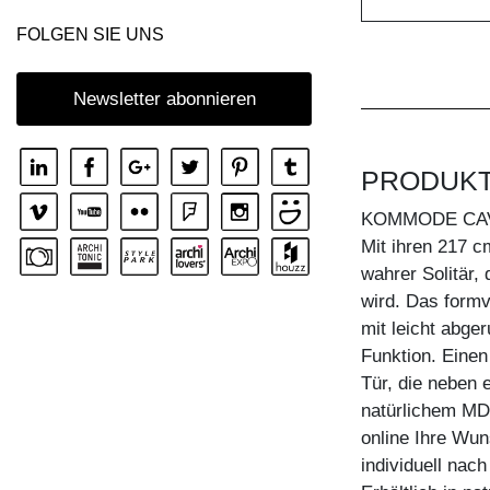
KOMMODE IOTA WALL
FOLGEN SIE UNS
KOMMODE IOTA WALL H
KOMMODE IOTA WALL V
Newsletter abonnieren
KOMMODE LINEA
KOMMODE LINEA HI
PRODUK
KOMMODE MENA F
KOMMODE CA
KOMMODE PYRA
Mit ihren 217
wahrer Solitär,
KOMMODE PYRA TV
wird. Das formv
KOMMODE SENA
mit leicht abge
KOMMODE SENA HI
Funktion. Einen
Tür, die neben 
KOMMODE SENA OFFICE
natürlichem MDF
online Ihre W
individuell nac