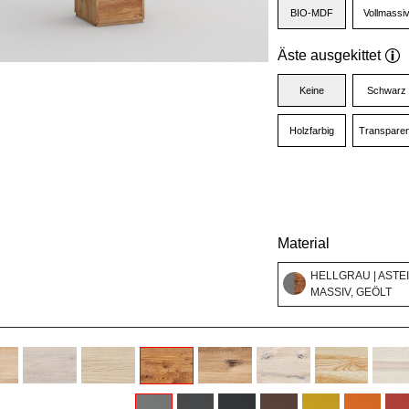
BIO-MDF
Vollmassi
Äste ausgekittet
Keine
Schwarz
Holzfarbig
Transparen
Material
HELLGRAU | ASTE
MASSIV, GEÖLT