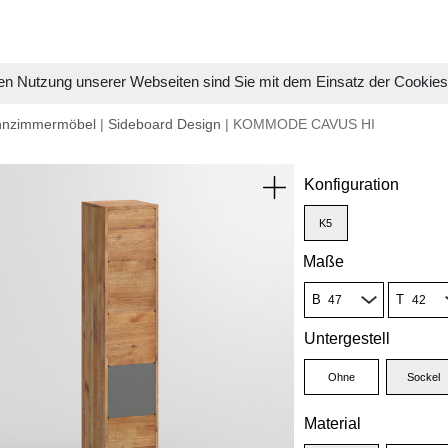
en Nutzung unserer Webseiten sind Sie mit dem Einsatz der Cookie
hnzimmermöbel
|
Sideboard Design
| KOMMODE CAVUS HI
Konfiguration
K5
Maße
B
T
Untergestell
Ohne
Sockel
Material