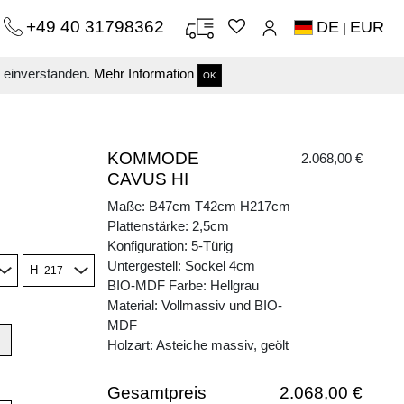
+49 40 31798362
DE
EUR
|
s einverstanden.
Mehr Information
OK
KOMMODE
2.068,00 €
CAVUS HI
Maße: B47cm T42cm H217cm
Plattenstärke: 2,5cm
Konfiguration: 5-Türig
Untergestell: Sockel 4cm
H
BIO-MDF Farbe: Hellgrau
Material: Vollmassiv und BIO-
MDF
Holzart: Asteiche massiv, geölt
Gesamtpreis
2.068,00 €