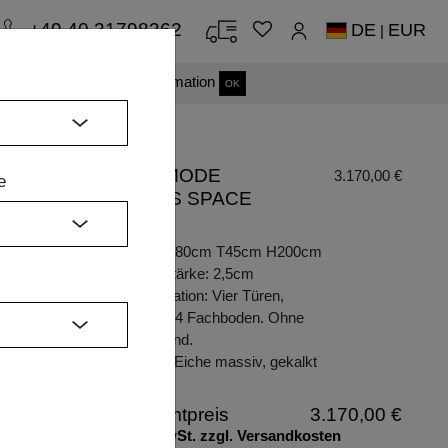
+49 40 31798362
DE
EUR
|
s einverstanden.
Mehr Information
OK
KOMMODE
3.170,00 €
e
AETAS SPACE
HI
Maße: B80cm T45cm H200cm
Plattenstärke: 2,5cm
Konfiguration: Vier Türen,
H
dahinter 4 Fachboden. Ohne
Mittelwand.
Holzart: Eiche massiv, gekalkt
Gesamtpreis
3.170,00 €
inkl. MwSt. zzgl. Versandkosten