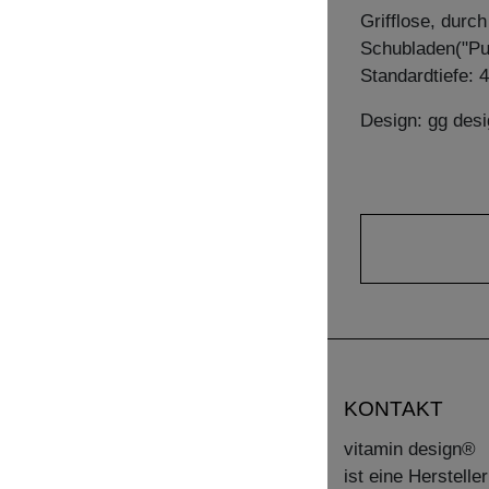
Grifflose, durc
Schubladen("Pu
Standardtiefe: 
Design: gg desi
KONTAKT
vitamin design®
ist eine Herstell