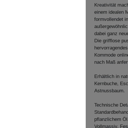
Kreativität m
einem idealen M
formvollendet i
außergewöhnlic
dabei ganz neu
Die grifflose p
hervorragendes 
Kommode online
nach Maß anfer
Erhältlich in n
Kernbuche, Esc
Astnussbaum.
Technische Deta
Standardbehandl
pflanzlichem Öl
Vollmassiv. Fes