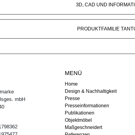
3D, CAD UND INFORMAT
PRODUKTFAMILIE TANT
MENÜ
Home
Design & Nachhaltigkeit
ermarke
Presse
lsges. mbH
Presseinformationen
40
Publikationen
Objektmöbel
31798362
Maßgeschneidert
31975477
Referenzen