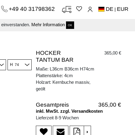
+49 40 31798362
DE
EUR
|
s einverstanden.
Mehr Information
OK
HOCKER
365,00 €
TANTUM BAR
H
Maße: L36cm B36cm H74cm
Plattenstärke: 4cm
Holzart: Kernbuche massiv,
geölt
Gesamtpreis
365,00 €
inkl. MwSt. zzgl. Versandkosten
Lieferzeit 8-9 Wochen
>