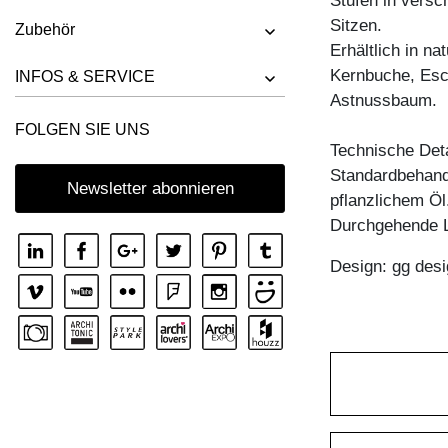
Stufen in versc
HOCKER UNA
Sitzen.
Zubehör
Erhältlich in n
Kernbuche, Esc
INFOS & SERVICE
Astnussbaum.
FOLGEN SIE UNS
Technische Deta
Standardbehandl
Newsletter abonnieren
pflanzlichem Öl
Durchgehende 
Design: gg desi