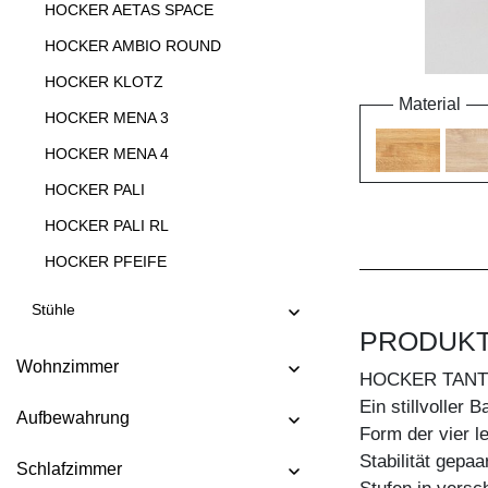
HOCKER AETAS SPACE
HOCKER AMBIO ROUND
HOCKER KLOTZ
Material
HOCKER MENA 3
HOCKER MENA 4
HOCKER PALI
HOCKER PALI RL
HOCKER PFEIFE
HOCKER STEP
Stühle
HOCKER TANTUM
PRODUK
Wohnzimmer
HOCKER TANTUM BAR
HOCKER TAN
Ein stillvoller
HOCKER TAURUS 4 B11X11
Aufbewahrung
Form der vier l
HOCKER TAURUS 4 B14X14
Stabilität gepa
Schlafzimmer
HOCKER TUBER