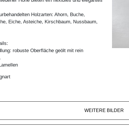
hiedener Höhe bieten ein flexibles und elegantes
aturbehandelten Holzarten: Ahorn, Buche,
he, Eiche, Asteiche, Kirschbaum, Nussbaum,
ils:
ung: robuste Oberfläche geölt mit rein
.
Lamellen
gnart
WEITERE BILDER