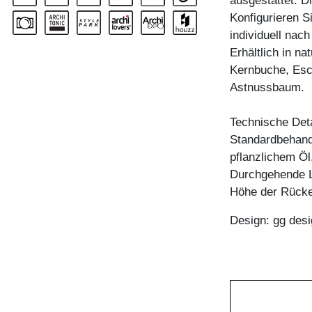
ausgestattet. D
Konfigurieren 
individuell nac
Erhältlich in n
Kernbuche, Esc
Astnussbaum.
Technische Deta
Standardbehandl
pflanzlichem Öl
Durchgehende 
Höhe der Rück
Design: gg desi