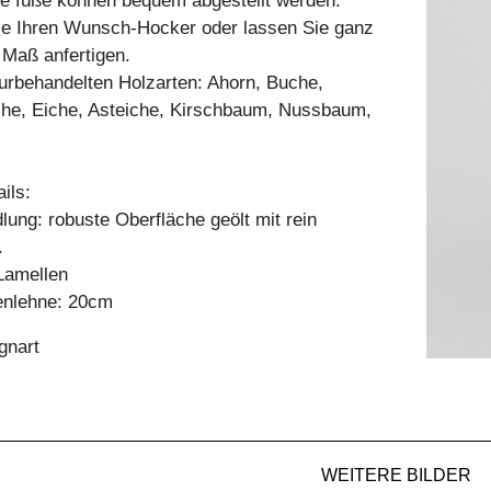
ie füße können bequem abgestellt werden.
Sie Ihren Wunsch-Hocker oder lassen Sie ganz
h Maß anfertigen.
aturbehandelten Holzarten: Ahorn, Buche,
he, Eiche, Asteiche, Kirschbaum, Nussbaum,
ils:
ung: robuste Oberfläche geölt mit rein
.
Lamellen
enlehne: 20cm
gnart
WEITERE BILDER