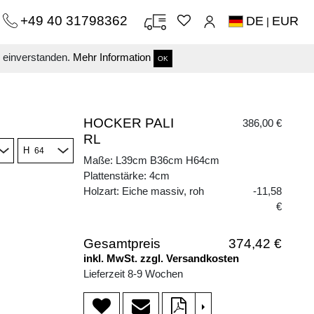
+49 40 31798362
DE
EUR
|
s einverstanden.
Mehr Information
OK
HOCKER PALI
386,00 €
RL
H
Maße: L39cm B36cm H64cm
Plattenstärke: 4cm
Holzart: Eiche massiv, roh
-11,58
€
Gesamtpreis
374,42 €
inkl. MwSt. zzgl. Versandkosten
Lieferzeit 8-9 Wochen
>