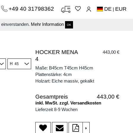
+49 40 31798362
DE
EUR
|
s einverstanden.
Mehr Information
OK
HOCKER MENA
443,00 €
4
H
Maße: B45cm T45cm H45cm
Plattenstärke: 4cm
Holzart: Eiche massiv, gekalkt
Gesamtpreis
443,00 €
inkl. MwSt. zzgl. Versandkosten
Lieferzeit 8-9 Wochen
>