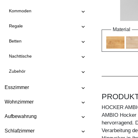
Kommoden
Regale
Material
Betten
Nachttische
Zubehör
Esszimmer
PRODUK
Wohnzimmer
HOCKER AMB
AMBIO Hocker i
Aufbewahrung
hervorragend. 
Verarbeitung de
Schlafzimmer