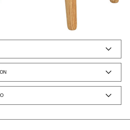
ION
IO