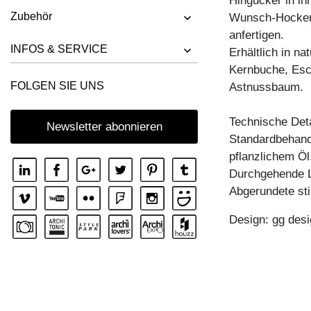
Hingucker in i
Zubehör
Wunsch-Hocker 
anfertigen.
INFOS & SERVICE
Erhältlich in n
Kernbuche, Esc
FOLGEN SIE UNS
Astnussbaum.
Technische Deta
Newsletter abonnieren
Standardbehandl
pflanzlichem Öl
Durchgehende L
Abgerundete sti
Design: gg desi