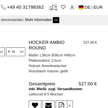
+49 40 31798362
DE
EUR
|
s einverstanden.
Mehr Information
OK
HOCKER AMBIO
527,00 €
ROUND
H
Maße: L36cm B36cm H45cm
Plattenstärke: 2,5cm
Holzart: Amerikanischer
Nussbaum massiv, geölt
Gesamtpreis
527,00 €
inkl. MwSt. zzgl. Versandkosten
Lieferzeit 8-9 Wochen
>