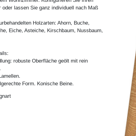
hrem Wohnzimmer. Konfigurieren Sie Ihren
oder lassen Sie ganz individuell nach Maß
aturbehandelten Holzarten: Ahorn, Buche,
he, Eiche, Asteiche, Kirschbaum, Nussbaum,
ils:
ung: robuste Oberfläche geölt mit rein
.
amellen.
lgerechte Form. Konische Beine.
gnart