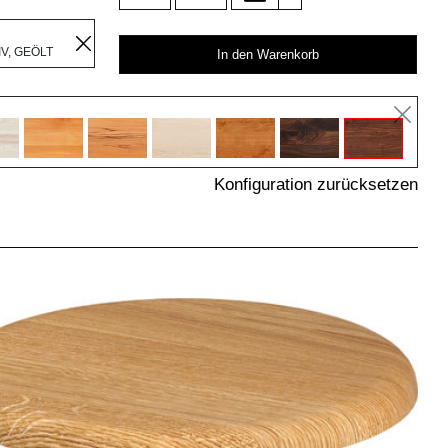
R
V, GEÖLT
In den Warenkorb
Konfiguration zurücksetzen