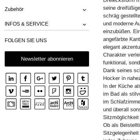
Dreiecksform m
HOCKER UNA
seine dreifüßige
Zubehör
schräg gestell
und moderne Aus
INFOS & SERVICE
einzubüßen. Ein
angefärbte Kant
FOLGEN SIE UNS
elegant akzentu
Charakter verle
Newsletter abonnieren
funktional, son
Dank seines sch
Hocker in nahe
In der Küche al
im Bad als stil
im Schlafzimmer
und überall sons
Sitzmöglichkeit
Ob als Beistell
Sitzgelegenheit 