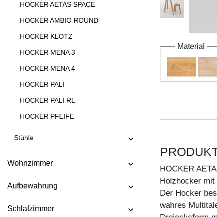
HOCKER AETAS SPACE
HOCKER AMBIO ROUND
HOCKER KLOTZ
Material
HOCKER MENA 3
HOCKER MENA 4
HOCKER PALI
HOCKER PALI RL
HOCKER PFEIFE
HOCKER STEP
Stühle
HOCKER TANTUM
PRODUK
Wohnzimmer
HOCKER TANTUM BAR
HOCKER AETA
Holzhocker mit S
HOCKER TAURUS 4 B11X11
Aufbewahrung
Der Hocker best
HOCKER TAURUS 4 B14X14
wahres Multital
Schlafzimmer
HOCKER TUBER