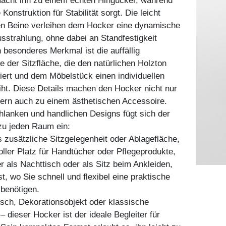
acht ihn zu einem echten Hingucker, während
 Konstruktion für Stabilität sorgt. Die leicht
ten Beine verleihen dem Hocker eine dynamische
strahlung, ohne dabei an Standfestigkeit
 besonderes Merkmal ist die auffällig
e der Sitzfläche, die den natürlichen Holzton
iert und dem Möbelstück einen individuellen
iht. Diese Details machen den Hocker nicht nur
dern auch zu einem ästhetischen Accessoire.
lanken und handlichen Designs fügt sich der
zu jeden Raum ein:
s zusätzliche Sitzgelegenheit oder Ablagefläche,
voller Platz für Handtücher oder Pflegeprodukte,
 als Nachttisch oder als Sitz beim Ankleiden,
t, wo Sie schnell und flexibel eine praktische
 benötigen.
tisch, Dekorationsobjekt oder klassische
– dieser Hocker ist der ideale Begleiter für