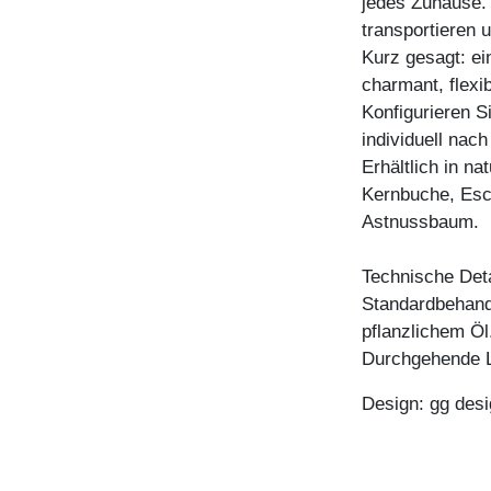
jedes Zuhause. 
transportieren 
Kurz gesagt: ei
charmant, flexi
Konfigurieren 
individuell nac
Erhältlich in n
Kernbuche, Esc
Astnussbaum.
Technische Deta
Standardbehandl
pflanzlichem Öl
Durchgehende L
Design: gg desi