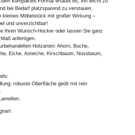
Sein kompaktes Format erlaubt es, ihn leicht zu
und bei Bedarf platzsparend zu verstauen.
n kleines Möbelstück mit großer Wirkung –
bel und unverzichtbar!
Sie Ihren Wunsch-Hocker oder lassen Sie ganz
h Maß anfertigen.
aturbehandelten Holzarten: Ahorn, Buche,
he, Eiche, Asteiche, Kirschbaum, Nussbaum,
ils:
ung: robuste Oberfläche geölt mit rein
.
amellen.
gnart