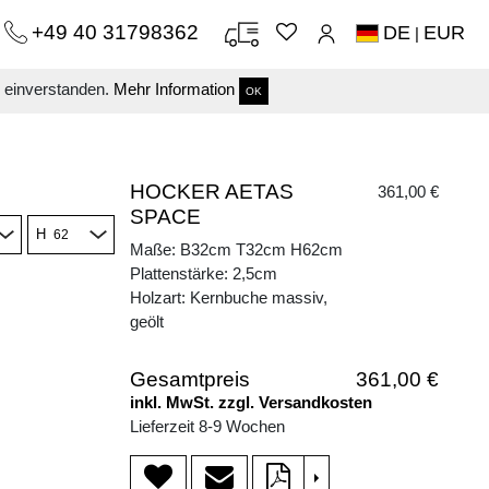
+49 40 31798362
DE
EUR
|
s einverstanden.
Mehr Information
OK
HOCKER AETAS
361,00 €
SPACE
H
Maße: B32cm T32cm H62cm
Plattenstärke: 2,5cm
Holzart: Kernbuche massiv,
geölt
Gesamtpreis
361,00 €
inkl. MwSt. zzgl. Versandkosten
Lieferzeit 8-9 Wochen
>