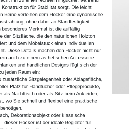
acht ihn zu einem echten Hingucker, während
 Konstruktion für Stabilität sorgt. Die leicht
ten Beine verleihen dem Hocker eine dynamische
strahlung, ohne dabei an Standfestigkeit
 besonderes Merkmal ist die auffällig
e der Sitzfläche, die den natürlichen Holzton
iert und dem Möbelstück einen individuellen
iht. Diese Details machen den Hocker nicht nur
dern auch zu einem ästhetischen Accessoire.
lanken und handlichen Designs fügt sich der
zu jeden Raum ein:
s zusätzliche Sitzgelegenheit oder Ablagefläche,
voller Platz für Handtücher oder Pflegeprodukte,
 als Nachttisch oder als Sitz beim Ankleiden,
t, wo Sie schnell und flexibel eine praktische
 benötigen.
tisch, Dekorationsobjekt oder klassische
– dieser Hocker ist der ideale Begleiter für