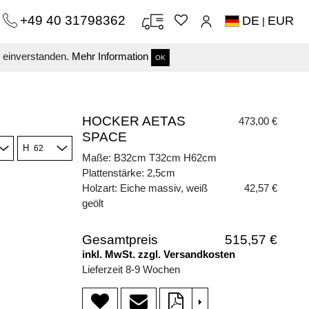
+49 40 31798362
DE
EUR
|
s einverstanden.
Mehr Information
OK
HOCKER AETAS
473,00 €
SPACE
H
Maße: B32cm T32cm H62cm
Plattenstärke: 2,5cm
Holzart: Eiche massiv, weiß
42,57 €
geölt
Gesamtpreis
515,57 €
inkl. MwSt. zzgl. Versandkosten
Lieferzeit 8-9 Wochen
>