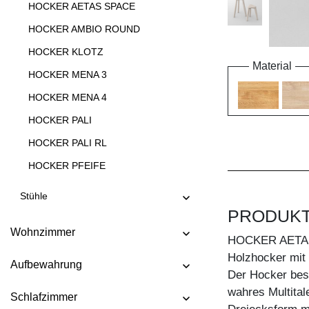
HOCKER AETAS SPACE
HOCKER AMBIO ROUND
HOCKER KLOTZ
Material
HOCKER MENA 3
HOCKER MENA 4
HOCKER PALI
HOCKER PALI RL
HOCKER PFEIFE
HOCKER STEP
Stühle
HOCKER TANTUM
PRODUK
Wohnzimmer
HOCKER TANTUM BAR
HOCKER AETA
Holzhocker mit S
HOCKER TAURUS 4 B11X11
Aufbewahrung
Der Hocker best
HOCKER TAURUS 4 B14X14
wahres Multital
Schlafzimmer
HOCKER TUBER