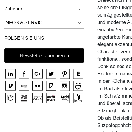
Dreiecksform m
HOCKER UNA
seine dreifüßige
Zubehör
schräg gestell
und moderne Aus
INFOS & SERVICE
einzubüßen. Ein
angefärbte Kant
FOLGEN SIE UNS
elegant akzentu
Charakter verle
Newsletter abonnieren
funktional, son
Dank seines sch
Hocker in nahe
In der Küche al
im Bad als stil
im Schlafzimmer
und überall sons
Sitzmöglichkeit
Ob als Beistell
Sitzgelegenheit 