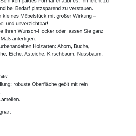
Sein kompaktes Format erlaubt es, ihn leicht zu
und bei Bedarf platzsparend zu verstauen.
n kleines Möbelstück mit großer Wirkung –
bel und unverzichtbar!
Sie Ihren Wunsch-Hocker oder lassen Sie ganz
h Maß anfertigen.
aturbehandelten Holzarten: Ahorn, Buche,
he, Eiche, Asteiche, Kirschbaum, Nussbaum,
ils:
ung: robuste Oberfläche geölt mit rein
.
amellen.
gnart