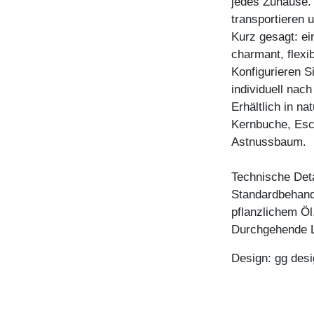
jedes Zuhause. 
transportieren 
Kurz gesagt: ei
charmant, flexi
Konfigurieren 
individuell nac
Erhältlich in n
Kernbuche, Esc
Astnussbaum.
Technische Deta
Standardbehandl
pflanzlichem Öl
Durchgehende L
Design: gg desi