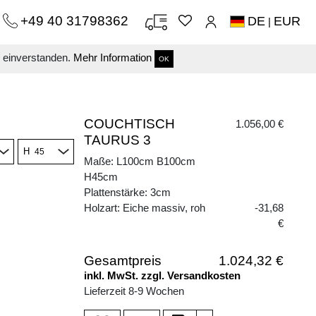
+49 40 31798362
DE
EUR
|
s einverstanden.
Mehr Information
OK
COUCHTISCH
1.056,00 €
TAURUS 3
H
Maße: L100cm B100cm
H45cm
Plattenstärke: 3cm
Holzart: Eiche massiv, roh
-31,68
€
Gesamtpreis
1.024,32 €
inkl. MwSt. zzgl. Versandkosten
Lieferzeit 8-9 Wochen