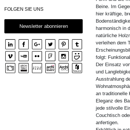
Beine. Im Gege
COUCHTISCH MENA T
FOLGEN SIE UNS
hier kräftige, br
COUCHTISCH PFEIFE
Bodenständigkei
COUCHTISCH RHOMBI ROUND
Newsletter abonnieren
harmonisch in d
natürliche Holz
COUCHTISCH SENA
verleihen dem T
COUCHTISCH SENA SERVIER
Erscheinungsbil
COUCHTISCH TAURUS 3
folgt: Funktion
COUCHTISCH ZIRKEL A
Der Einsatz von
und Langlebigk
COUCHTISCH ZIRKEL QG
Ausstrahlung de
COUCHTISCH ZIRKEL R
Wohnatmosphäre
COUCHTISCH ZIRKEL RG
an traditionell
Eleganz des Bau
COUCHTISCH ZIRKEL S
jede stilvolle E
COUCHTISCH ZIRKEL V
Couchtisch oder
anfertigen.
Erhältlich in n