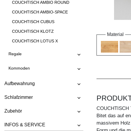
COUCHTISCH AMBIO ROUND
COUCHTISCH AMBIO-SPACE
COUCHTISCH CUBUS
COUCHTISCH KLOTZ
Material
COUCHTISCH LOTUS X
COUCHTISCH LOTUS Y
Regale
COUCHTISCH LUNA
Kommoden
COUCHTISCH MENA A
COUCHTISCH MENA B 3
Aufbewahrung
COUCHTISCH MENA B 4
PRODUK
Schlafzimmer
COUCHTISCH MENA G 3
COUCHTISCH 
COUCHTISCH MENA G 4
Zubehör
Bitet das auf e
COUCHTISCH MENA H
massivem Holz 
INFOS & SERVICE
COUCHTISCH MENA M
Form und die m