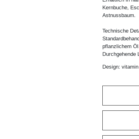
Kernbuche, Esc
Astnussbaum.
Technische Deta
Standardbehandl
pflanzlichem Öl
Durchgehende L
Design: vitami