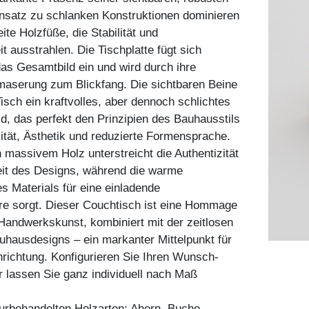
nsatz zu schlanken Konstruktionen dominieren
eite Holzfüße, die Stabilität und
t ausstrahlen. Die Tischplatte fügt sich
as Gesamtbild ein und wird durch ihre
maserung zum Blickfang. Die sichtbaren Beine
isch ein kraftvolles, aber dennoch schlichtes
d, das perfekt den Prinzipien des Bauhausstils
alität, Ästhetik und reduzierte Formensprache.
 massivem Holz unterstreicht die Authentizität
eit des Designs, während die warme
s Materials für eine einladende
 sorgt. Dieser Couchtisch ist eine Hommage
e Handwerkskunst, kombiniert mit der zeitlosen
hausdesigns – ein markanter Mittelpunkt für
inrichtung. Konfigurieren Sie Ihren Wunsch-
 lassen Sie ganz individuell nach Maß
aturbehandelten Holzarten: Ahorn, Buche,