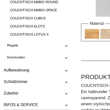
COUCHTISCH AMBIO ROUND
COUCHTISCH AMBIO-SPACE
COUCHTISCH CUBUS
Material
COUCHTISCH KLOTZ
COUCHTISCH LOTUS X
COUCHTISCH LOTUS Y
Regale
COUCHTISCH LUNA
Kommoden
COUCHTISCH MENA A
COUCHTISCH MENA B 3
Aufbewahrung
COUCHTISCH MENA B 4
PRODUK
Schlafzimmer
COUCHTISCH MENA G 3
COUCHTISCH 
COUCHTISCH MENA G 4
Ein halbrunder 
Zubehör
raumsparend. Z
COUCHTISCH MENA H
einem stylische
INFOS & SERVICE
COUCHTISCH MENA M