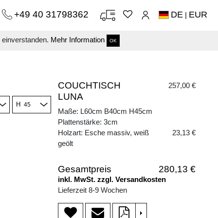
+49 40 31798362
DE
EUR
|
s einverstanden.
Mehr Information
OK
COUCHTISCH
257,00 €
LUNA
H
Maße: L60cm B40cm H45cm
Plattenstärke: 3cm
Holzart: Esche massiv, weiß
23,13 €
geölt
Gesamtpreis
280,13 €
inkl. MwSt. zzgl. Versandkosten
Lieferzeit 8-9 Wochen
>