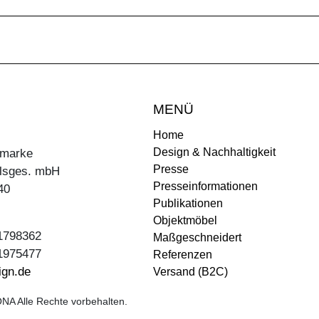
MENÜ
Home
Design & Nachhaltigkeit
ermarke
Presse
lsges. mbH
Presseinformationen
40
Publikationen
Objektmöbel
31798362
Maßgeschneidert
31975477
Referenzen
ign.de
Versand (B2C)
NA Alle Rechte vorbehalten.