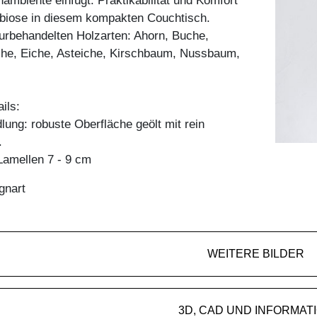
ambiente einfügt. Praktikabilität und Komfort
mbiose in diesem kompakten Couchtisch.
aturbehandelten Holzarten: Ahorn, Buche,
he, Eiche, Asteiche, Kirschbaum, Nussbaum,
ils:
ung: robuste Oberfläche geölt mit rein
.
amellen 7 - 9 cm
gnart
WEITERE BILDER
3D, CAD UND INFORMAT