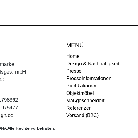
MENÜ
Home
Design & Nachhaltigkeit
ermarke
Presse
lsges. mbH
Presseinformationen
40
Publikationen
Objektmöbel
31798362
Maßgeschneidert
31975477
Referenzen
ign.de
Versand (B2C)
NA Alle Rechte vorbehalten.