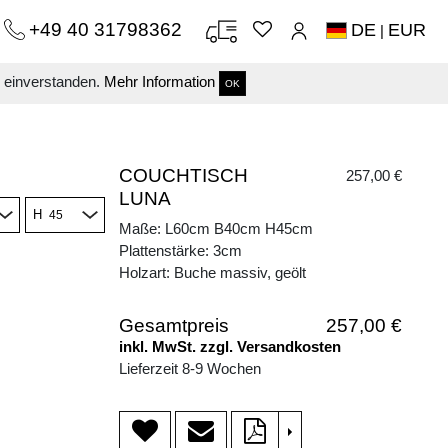
+49 40 31798362
DE
EUR
|
s einverstanden.
Mehr Information
OK
COUCHTISCH
257,00 €
LUNA
H
Maße: L60cm B40cm H45cm
Plattenstärke: 3cm
Holzart: Buche massiv, geölt
Gesamtpreis
257,00 €
inkl. MwSt. zzgl. Versandkosten
Lieferzeit 8-9 Wochen
>