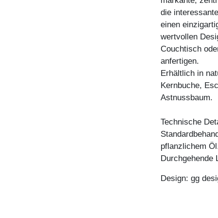
markante, zentr
die interessant
einen einzigart
wertvollen Desi
Couchtisch oder
anfertigen.
Erhältlich in n
Kernbuche, Esc
Astnussbaum.
Technische Deta
Standardbehandl
pflanzlichem Öl
Durchgehende L
Design: gg desi