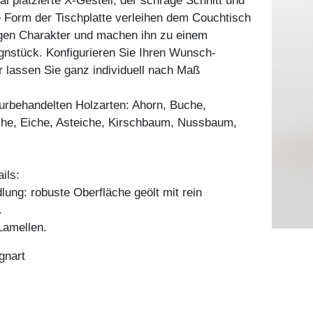
al platzierte X-Gestell, der schräge Schnitt und
e Form der Tischplatte verleihen dem Couchtisch
igen Charakter und machen ihn zu einem
gnstück. Konfigurieren Sie Ihren Wunsch-
 lassen Sie ganz individuell nach Maß
aturbehandelten Holzarten: Ahorn, Buche,
he, Eiche, Asteiche, Kirschbaum, Nussbaum,
ils:
ung: robuste Oberfläche geölt mit rein
.
amellen.
gnart