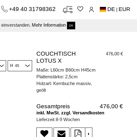
+49 40 31798362
DE
EUR
|
s einverstanden.
Mehr Information
OK
COUCHTISCH
476,00 €
LOTUS X
H
Maße: L60cm B60cm H45cm
Plattenstärke: 2,5cm
Holzart: Kernbuche massiv,
geölt
Gesamtpreis
476,00 €
inkl. MwSt. zzgl. Versandkosten
Lieferzeit 8-9 Wochen
>