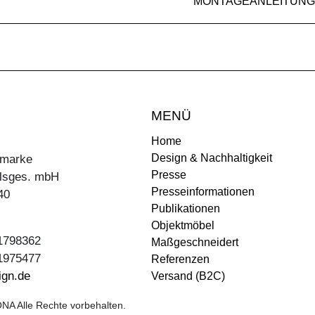
MONTAGEANLEITUNG
MENÜ
Home
Design & Nachhaltigkeit
ermarke
Presse
lsges. mbH
Presseinformationen
40
Publikationen
Objektmöbel
31798362
Maßgeschneidert
31975477
Referenzen
ign.de
Versand (B2C)
NA Alle Rechte vorbehalten.