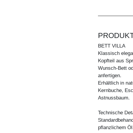
PRODUK
BETT VILLA
Klassisch elega
Kopfteil aus Sp
Wunsch-Bett od
anfertigen.
Erhältlich in n
Kernbuche, Esc
Astnussbaum.
Technische Deta
Standardbehandl
pflanzlichem Öl