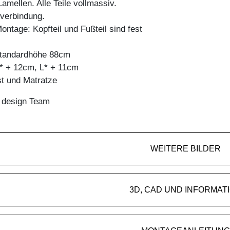
mellen. Alle Teile vollmassiv.
bverbindung.
ontage: Kopfteil und Fußteil sind fest
 standardhöhe 88cm
* + 12cm, L* + 11cm
st und Matratze
n design Team
WEITERE BILDER
3D, CAD UND INFORMAT