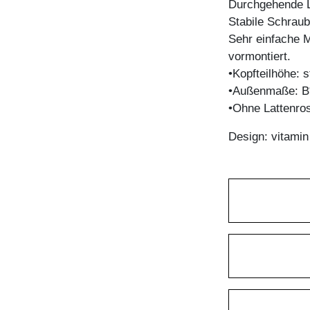
Durchgehende La
Stabile Schrau
Sehr einfache M
vormontiert.
•Kopfteilhöhe:
•Außenmaße: B
•Ohne Lattenro
Design: vitami