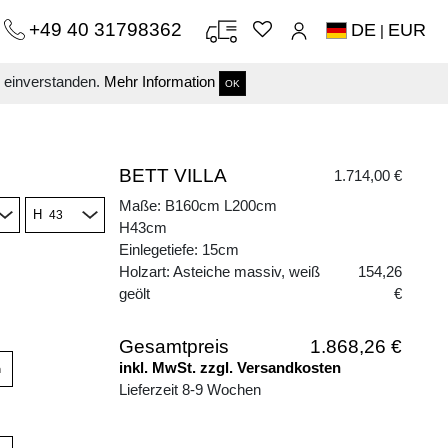
+49 40 31798362
DE
EUR
|
s einverstanden.
Mehr Information
OK
BETT VILLA
1.714,00 €
Maße: B160cm L200cm
H
H43cm
Einlegetiefe: 15cm
Holzart: Asteiche massiv, weiß
154,26
geölt
€
Gesamtpreis
1.868,26 €
inkl. MwSt. zzgl. Versandkosten
n
Lieferzeit 8-9 Wochen