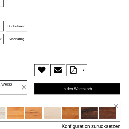
Dunkelbraun
t
Silberfarbig
>
, WEISS
In den Warenkorb
Konfiguration zurücksetzen