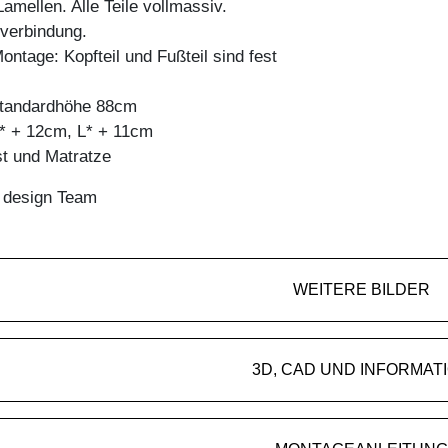
mellen. Alle Teile vollmassiv.
bverbindung.
ontage: Kopfteil und Fußteil sind fest
 standardhöhe 88cm
* + 12cm, L* + 11cm
st und Matratze
n design Team
WEITERE BILDER
3D, CAD UND INFORMAT