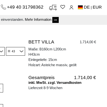
+49 40 31798362
DE
EUR
|
s einverstanden.
Mehr Information
OK
BETT VILLA
1.714,00 €
Maße: B160cm L200cm
H
H43cm
Einlegetiefe: 15cm
Holzart: Asteiche massiv, geölt
Gesamtpreis
1.714,00 €
inkl. MwSt. zzgl. Versandkosten
Lieferzeit 8-9 Wochen
n