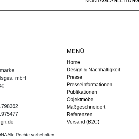
MONTAGEANLEITUNG
MENÜ
Home
Design & Nachhaltigkeit
ermarke
Presse
lsges. mbH
Presseinformationen
40
Publikationen
Objektmöbel
31798362
Maßgeschneidert
31975477
Referenzen
ign.de
Versand (B2C)
NA Alle Rechte vorbehalten.