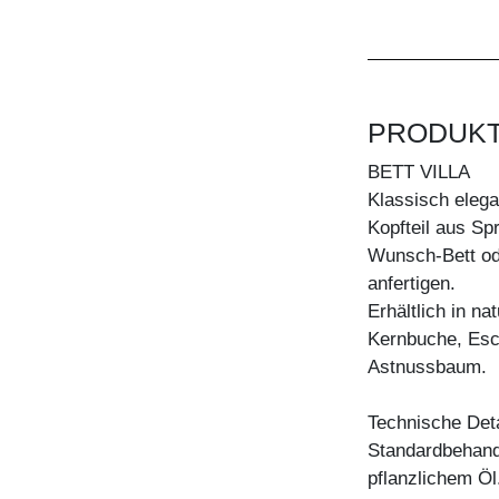
PRODUK
BETT VILLA
Klassisch elega
Kopfteil aus Sp
Wunsch-Bett od
anfertigen.
Erhältlich in n
Kernbuche, Esc
Astnussbaum.
Technische Deta
Standardbehandl
pflanzlichem Öl