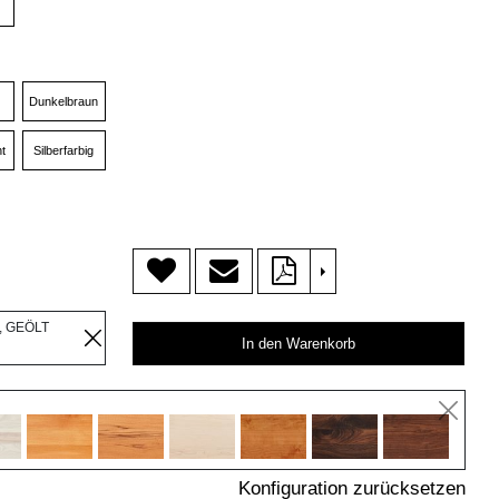
Dunkelbraun
t
Silberfarbig
>
, GEÖLT
In den Warenkorb
Konfiguration zurücksetzen