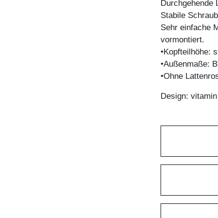
Durchgehende La
Stabile Schrau
Sehr einfache M
vormontiert.
•Kopfteilhöhe:
•Außenmaße: B
•Ohne Lattenro
Design: vitami