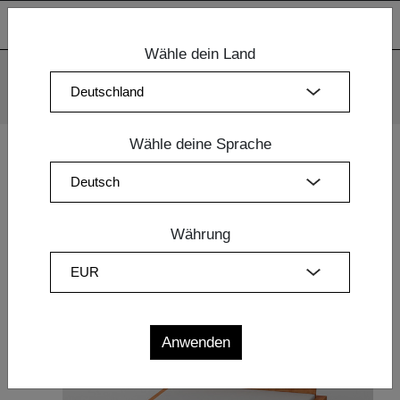
Wähle dein Land
Wir verwenden Cookies. Mit der weiteren Nutzung unserer
Webseiten sind Sie mit dem Einsatz der Cookies einverstanden.
Mehr Information
OK
Wähle deine Sprache
Home
|
Schlafzimmermöbel
|
Design Betten
| BETT TAURUS
Währung