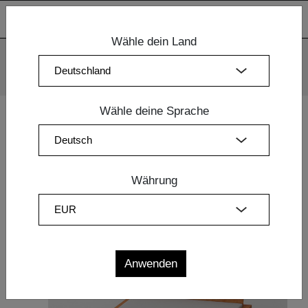
Wähle dein Land
Wir verwenden Cookies. Mit der weiteren Nutzung unserer
Webseiten sind Sie mit dem Einsatz der Cookies einverstanden.
Mehr Information
OK
Wähle deine Sprache
Home
|
Design Möbel
|
Design Betten
| BETT TAURUS
Währung