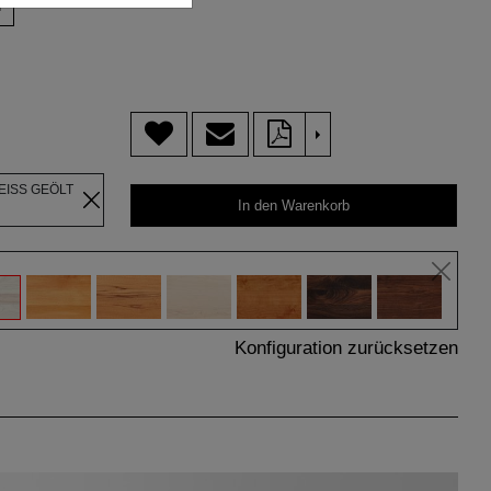
n
>
EISS GEÖLT
In den Warenkorb
Konfiguration zurücksetzen