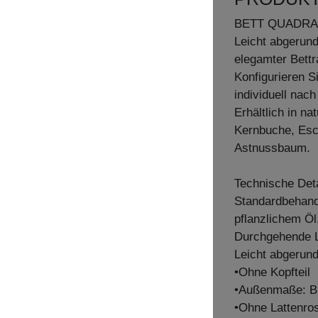
BETT QUADRA
Leicht abgerun
elegamter Bettr
Konfigurieren S
individuell nac
Erhältlich in n
Kernbuche, Esc
Astnussbaum.
Technische Deta
Standardbehandl
pflanzlichem Öl
Durchgehende La
Leicht abgerun
•Ohne Kopfteil
•Außenmaße: B
•Ohne Lattenro