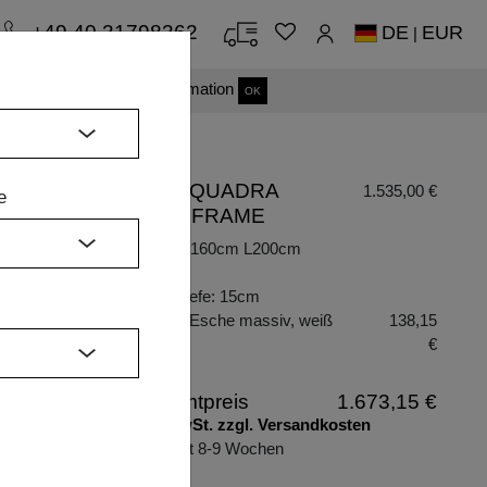
+49 40 31798362
DE
EUR
|
s einverstanden.
Mehr Information
OK
BETT QUADRA
1.535,00 €
e
SOFT FRAME
H
Maße: B160cm L200cm
H43cm
Einlegetiefe: 15cm
Holzart: Esche massiv, weiß
138,15
geölt
€
Gesamtpreis
1.673,15 €
inkl. MwSt. zzgl. Versandkosten
Lieferzeit 8-9 Wochen