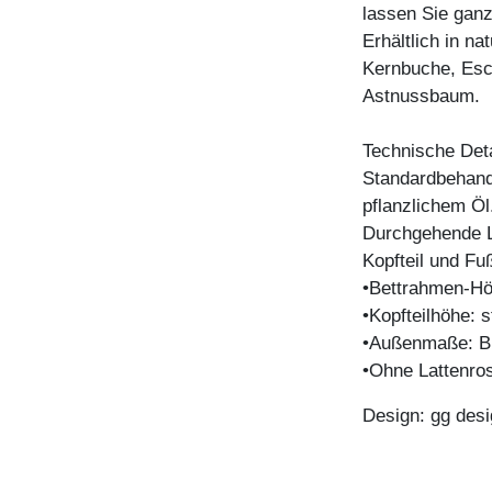
lassen Sie ganz
Erhältlich in n
Kernbuche, Esc
Astnussbaum.
Technische Deta
Standardbehandl
pflanzlichem Öl
Durchgehende La
Kopfteil und Fuß
•Bettrahmen-Hö
•Kopfteilhöhe:
•Außenmaße: B 
•Ohne Lattenro
Design: gg desi