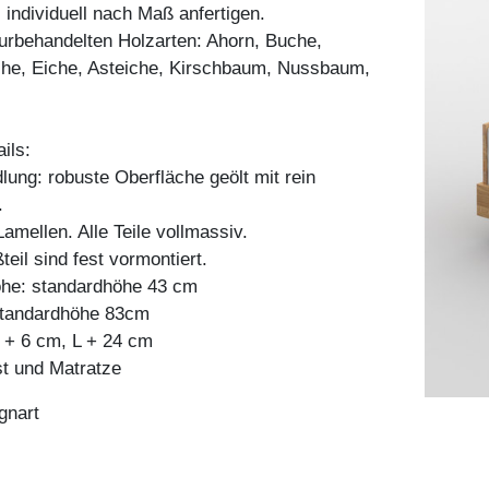
 individuell nach Maß anfertigen.
aturbehandelten Holzarten: Ahorn, Buche,
he, Eiche, Asteiche, Kirschbaum, Nussbaum,
ils:
ung: robuste Oberfläche geölt mit rein
.
mellen. Alle Teile vollmassiv.
teil sind fest vormontiert.
he: standardhöhe 43 cm
 standardhöhe 83cm
+ 6 cm, L + 24 cm
st und Matratze
gnart