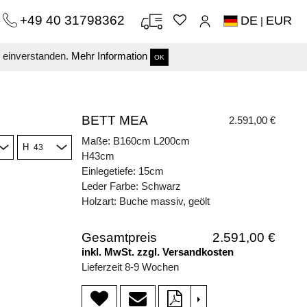
+49 40 31798362
DE
EUR
|
s einverstanden.
Mehr Information
OK
BETT MEA
2.591,00 €
Maße: B160cm L200cm
H
H43cm
Einlegetiefe: 15cm
Leder Farbe: Schwarz
Holzart: Buche massiv, geölt
Gesamtpreis
2.591,00 €
inkl. MwSt. zzgl. Versandkosten
Lieferzeit 8-9 Wochen
>