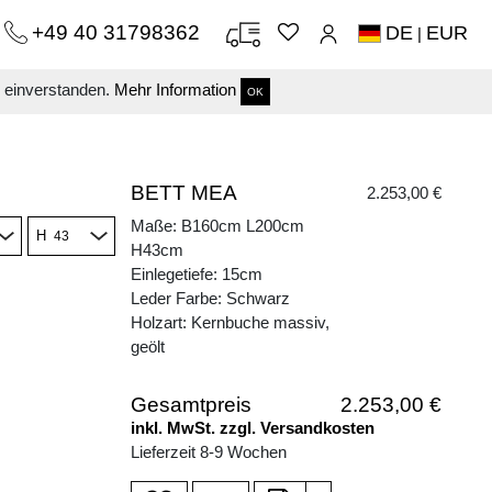
+49 40 31798362
DE
EUR
|
s einverstanden.
Mehr Information
OK
BETT MEA
2.253,00 €
Maße: B160cm L200cm
H
H43cm
Einlegetiefe: 15cm
Leder Farbe: Schwarz
Holzart: Kernbuche massiv,
geölt
Gesamtpreis
2.253,00 €
inkl. MwSt. zzgl. Versandkosten
Lieferzeit 8-9 Wochen