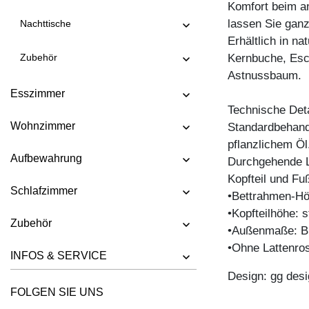
Komfort beim an
BETT QUADRA SOFT FRAME
lassen Sie ganz
Nachttische
BETT SOMNIA
Erhältlich in n
Zubehör
Kernbuche, Esc
BETT TAURUS
Astnussbaum.
BETT VILLA
Esszimmer
Technische Deta
Wohnzimmer
Standardbehandl
pflanzlichem Öl
Aufbewahrung
Durchgehende La
Kopfteil und Fuß
Schlafzimmer
•Bettrahmen-Hö
•Kopfteilhöhe:
Zubehör
•Außenmaße: B 
•Ohne Lattenro
INFOS & SERVICE
Design: gg desi
FOLGEN SIE UNS