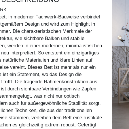
ERK
bett in moderner Fachwerk-Bauweise verbindet
eitgemäßem Design und wird zum Highlight in
mmer. Die charakteristischen Merkmale der
ektur, wie sichtbare Balken und stabile
n, werden in einer modernen, minimalistischen
eu interpretiert. So entsteht ein einzigartiges
 natürliche Materialien und klare Linien auf
se vereint. Dieses Bett ist mehr als nur ein
 ist ein Statement, wo das Design die
trifft. Die tragende Rahmenkonstruktion aus
ist durch sichtbare Verbindungen wie Zapfen
usammengefügt, was nicht nur optisch
ern auch für außergewöhnliche Stabilität sorgt.
ichen Techniken, die aus der traditionellen
se stammen, verleihen dem Bett eine rustikale
hen es gleichzeitig extrem robust. Gefertigt