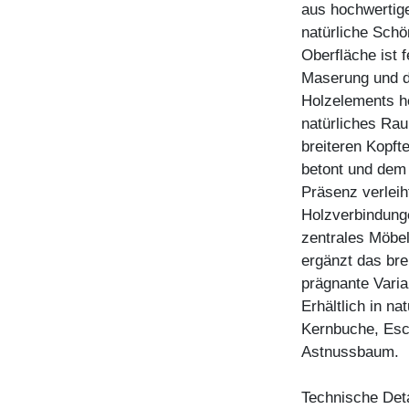
aus hochwertig
natürliche Schö
Oberfläche ist 
Maserung und di
Holzelements he
natürliches Rau
breiteren Kopfte
betont und dem 
Präsenz verleih
Holzverbindunge
zentrales Möbe
ergänzt das bre
prägnante Varia
Erhältlich in n
Kernbuche, Esc
Astnussbaum.
Technische Deta