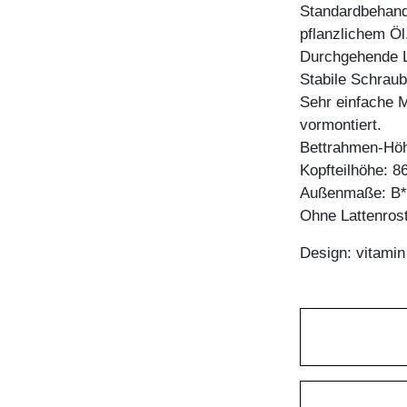
Standardbehandl
pflanzlichem Öl
Durchgehende La
Stabile Schrau
Sehr einfache M
vormontiert.
Bettrahmen-Hö
Kopfteilhöhe: 8
Außenmaße: B*
Ohne Lattenros
Design: vitami