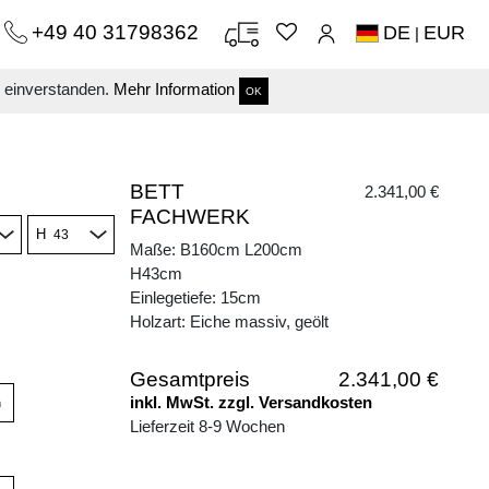
+49 40 31798362
DE
EUR
|
s einverstanden.
Mehr Information
OK
BETT
2.341,00 €
FACHWERK
H
Maße: B160cm L200cm
H43cm
Einlegetiefe: 15cm
Holzart: Eiche massiv, geölt
Gesamtpreis
2.341,00 €
inkl. MwSt. zzgl. Versandkosten
n
Lieferzeit 8-9 Wochen