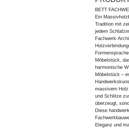
BETT FACHW
Ein Massivholz
Tradition mit z
jedem Schlafzi
Fachwerk-Archit
Holzverbindunge
Formensprache n
Möbelstück, das
harmonische Wei
Möbelstück – es
Handwerkskunst 
massivem Holz 
und Schlitze z
überzeugt, sond
Diese handwerkl
Fachwerkbauwei
Eleganz und mac