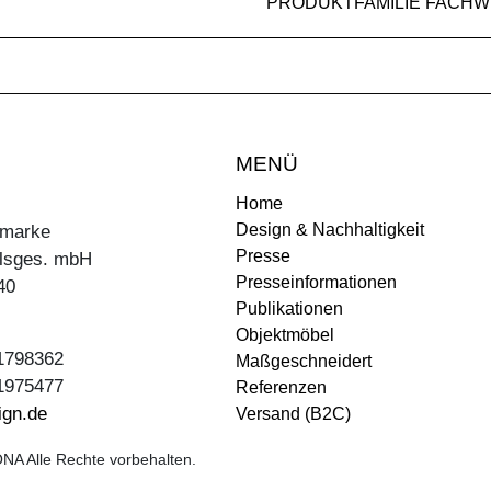
PRODUKTFAMILIE FACH
MENÜ
Home
Design & Nachhaltigkeit
ermarke
Presse
lsges. mbH
Presseinformationen
40
Publikationen
Objektmöbel
31798362
Maßgeschneidert
31975477
Referenzen
ign.de
Versand (B2C)
NA Alle Rechte vorbehalten.