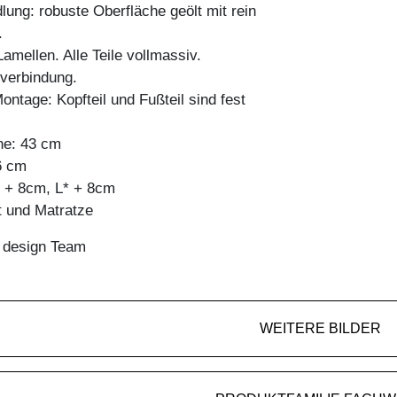
ung: robuste Oberfläche geölt mit rein
.
mellen. Alle Teile vollmassiv.
bverbindung.
ontage: Kopfteil und Fußteil sind fest
he: 43 cm
6 cm
 + 8cm, L* + 8cm
t und Matratze
n design Team
WEITERE BILDER