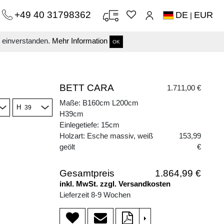
+49 40 31798362
DE
EUR
|
s einverstanden.
Mehr Information
OK
BETT CARA
1.711,00 €
Maße: B160cm L200cm
H
H39cm
Einlegetiefe: 15cm
Holzart: Esche massiv, weiß
153,99
geölt
€
Gesamtpreis
1.864,99 €
inkl. MwSt. zzgl. Versandkosten
Lieferzeit 8-9 Wochen
>