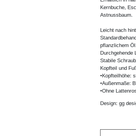
Kernbuche, Esc
Astnussbaum.
Leicht nach hin
Standardbehandl
pflanzlichem Öl
Durchgehende La
Stabile Schrau
Kopfteil und Fuß
•Kopfteilhöhe:
•Außenmaße: B
•Ohne Lattenro
Design: gg desi