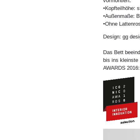
vormontiert.
•Kopfteilhöhe:
•Außenmaße: B
•Ohne Lattenro
Design: gg desi
Das Bett beeind
bis ins kleinst
AWARDS 2016: In