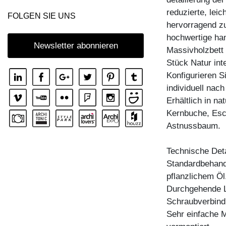
reduzierte, leic
FOLGEN SIE UNS
hervorragend zu
hochwertige han
Newsletter abonnieren
Massivholzbett 
Stück Natur in
Konfigurieren S
individuell nac
Erhältlich in n
Kernbuche, Esc
Astnussbaum.
Technische Deta
Standardbehandl
pflanzlichem Öl
Durchgehende La
Schraubverbind
Sehr einfache M