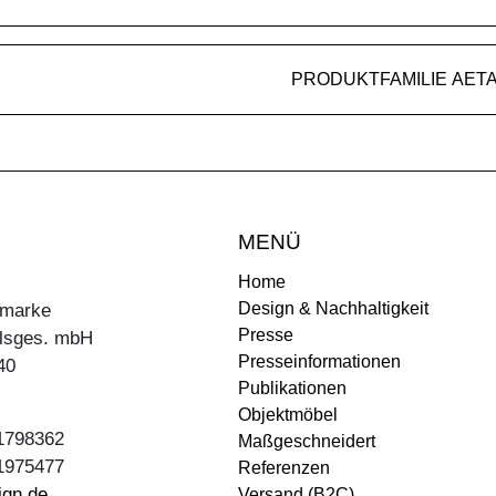
PRODUKTFAMILIE AET
MENÜ
Home
Design & Nachhaltigkeit
ermarke
Presse
lsges. mbH
Presseinformationen
40
Publikationen
Objektmöbel
31798362
Maßgeschneidert
31975477
Referenzen
ign.de
Versand (B2C)