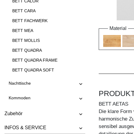
BETT CALOR
BETT CARA
BETT FACHWERK
Material
BETT MEA
BETT MOLLIS
BETT QUADRA
BETT QUADRA FRAME
BETT QUADRA SOFT
BETT QUADRA SOFT FRAME
Nachttische
BETT SOMNIA
PRODUK
Kommoden
BETT TAURUS
BETT AETAS
BETT VILLA
Die klare Form
Zubehör
harmonische Zu
sensibel ausge
INFOS & SERVICE
detailierung de