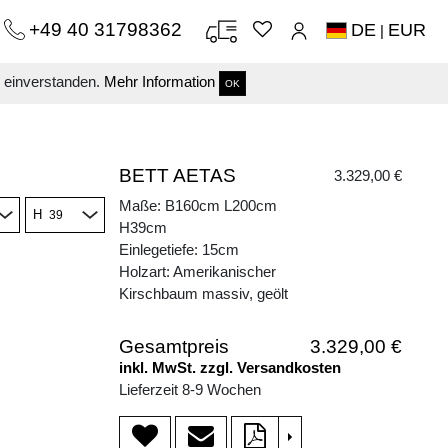
+49 40 31798362
DE
EUR
|
s einverstanden.
Mehr Information
OK
BETT AETAS
3.329,00 €
Maße: B160cm L200cm
H
H39cm
Einlegetiefe: 15cm
Holzart: Amerikanischer
Kirschbaum massiv, geölt
Gesamtpreis
3.329,00 €
inkl. MwSt. zzgl. Versandkosten
Lieferzeit 8-9 Wochen
>