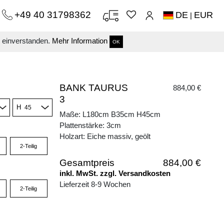
+49 40 31798362
DE
EUR
|
s einverstanden.
Mehr Information
OK
BANK TAURUS
884,00 €
3
H
Maße: L180cm B35cm H45cm
Plattenstärke: 3cm
Holzart: Eiche massiv, geölt
2-Teilig
Gesamtpreis
884,00 €
inkl. MwSt. zzgl. Versandkosten
Lieferzeit 8-9 Wochen
2-Teilig