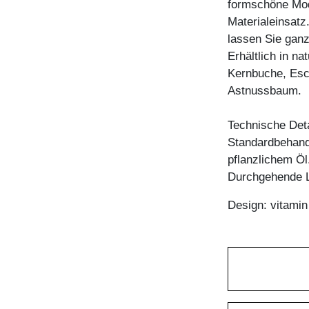
formschöne Mode
Materialeinsatz
lassen Sie ganz
Erhältlich in n
Kernbuche, Esc
Astnussbaum.
Technische Deta
Standardbehandl
pflanzlichem Öl
Durchgehende L
Design: vitami